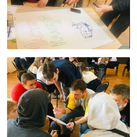
Студенческий совет
Студенческий спортивный клуб
МЕТОДИЧЕСКАЯ РАБОТА
В помощь педагогам и мастерам ПО
ПРОЧЕЕ
История нашего техникума
Фотографии техникума
ПОЛЕЗНЫЕ ССЫЛКИ
Министерство науки и высшего образования
РФ
Главное управление по контролю за оборотом
наркотиков