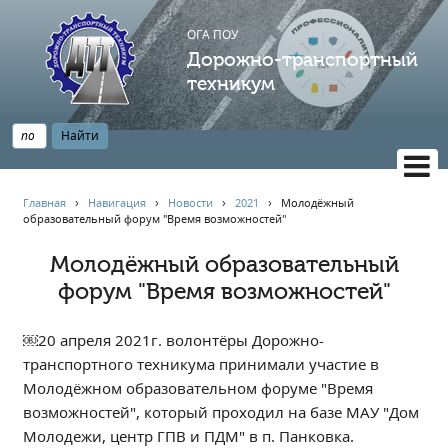
ОГА ПОУ
Дорожно-транспортный
техникум
ВЕРСИЯ САЙТА ДЛЯ СЛАБОВИДЯЩИХ
Главная
›
Навигация
›
Новости
›
2021
›
️Молодёжный
образовательный форум "Время возможностей"️
НАВИГАЦИЯ
Главная
️Молодёжный образовательный
форум "Время возможностей"️
Профессионалитет
АБИТУРИЕНТУ
￼20 апреля 2021г. волонтёры Дорожно-
Опрос по качеству образования
транспортного техникума принимали участие в
Новости
Молодёжном образовательном форуме "Время
Наблюдательный совет
возможностей", который проходил на базе МАУ "Дом
Информация
Молодежи, центр ГПВ и ПДМ" в п. Панковка.