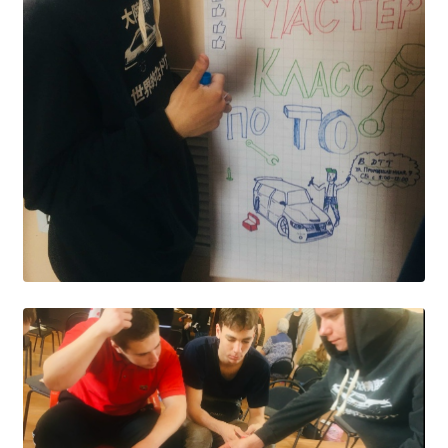
Расписание занятий
Заочное отделение
Локальные акты
ВОСПИТАТЕЛЬНАЯ РАБОТА
Безопасность на железной дороге
ГТО
Дополнительное образование
Информационная безопасность
Информация для детей-сирот
Памятные даты военной истории
Пожарная безопасность
Программа воспитания
Противодействие терроризму
Профилактическая работа
Работа педагога-психолога