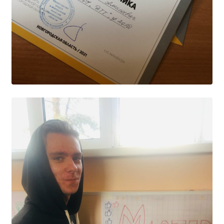
Образование
Образовательные стандарты и требования
Руководство
Педагогический состав
Материально-техническое обеспечение и
оснащенность образовательного процесса.
Доступная среда
Стипендии и меры поддержки обучающихся
Платные образовательные услуги
Финансово-хозяйственная деятельность
Вакантные места для приёма (перевода)
Международное сотрудничество
Организация питания в образовательной
организации
УЧЕБНАЯ РАБОТА