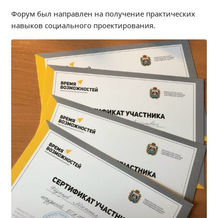
Независимая оценка качества
Форум был направлен на получение практических
Профориентация
навыков социального проектирования.
Обращения онлайн
Контакты
Региональный центр по профилактике ДДТТ
Учебно-производственный комплекс
Центр карьеры
Противодействие коррупции
Всероссийское чемпионатное движение
Региональная инновационная площадка
СВЕДЕНИЯ ОБ ОБРАЗОВАТЕЛЬНОЙ ОРГАНИЗАЦИИ
Основные сведения
Структура и органы управления образовательной
организацией
Документы