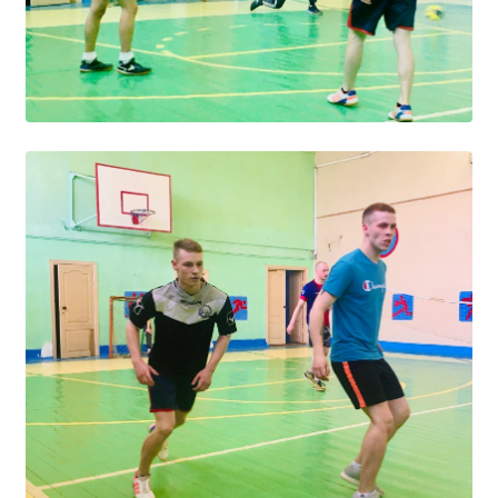
Расписание занятий
Заочное отделение
Локальные акты
ВОСПИТАТЕЛЬНАЯ РАБОТА
Безопасность на железной дороге
ГТО
Дополнительное образование
Информационная безопасность
Информация для детей-сирот
Памятные даты военной истории
Пожарная безопасность
Программа воспитания
Противодействие терроризму
Профилактическая работа
Работа педагога-психолога