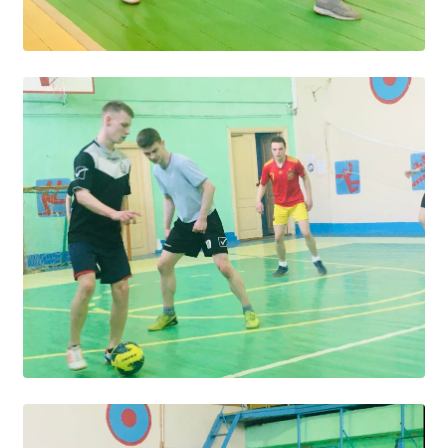
Студенческий совет
Студенческий спортивный клуб
МЕТОДИЧЕСКАЯ РАБОТА
В помощь педагогам и мастерам ПО
ПРОЧЕЕ
История нашего техникума
Фотографии техникума
ПОЛЕЗНЫЕ ССЫЛКИ
Министерство науки и высшего образования
РФ
Главное управление по контролю за оборотом
наркотиков