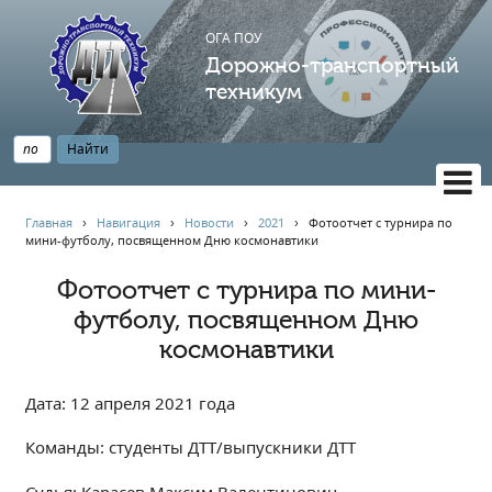
ОГА ПОУ
Дорожно-транспортный
техникум
ВЕРСИЯ САЙТА ДЛЯ СЛАБОВИДЯЩИХ
Главная
›
Навигация
›
Новости
›
2021
›
Фотоотчет с турнира по
мини-футболу, посвященном Дню космонавтики
НАВИГАЦИЯ
Главная
Фотоотчет с турнира по мини-
футболу, посвященном Дню
Профессионалитет
космонавтики
АБИТУРИЕНТУ
Опрос по качеству образования
Дата: 12 апреля 2021 года
Новости
Наблюдательный совет
Команды: студенты ДТТ/выпускники ДТТ
Информация