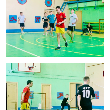
Образование
Образовательные стандарты и требования
Руководство
Педагогический состав
Материально-техническое обеспечение и
оснащенность образовательного процесса.
Доступная среда
Стипендии и меры поддержки обучающихся
Платные образовательные услуги
Финансово-хозяйственная деятельность
Вакантные места для приёма (перевода)
Международное сотрудничество
Организация питания в образовательной
организации
УЧЕБНАЯ РАБОТА