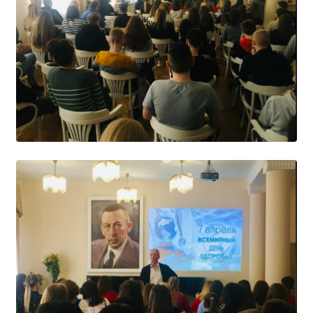
Образование
Образовательные стандарты и требования
Руководство
Педагогический состав
Материально-техническое обеспечение и
оснащенность образовательного процесса.
Доступная среда
Стипендии и меры поддержки обучающихся
Платные образовательные услуги
Финансово-хозяйственная деятельность
Вакантные места для приёма (перевода)
Международное сотрудничество
Организация питания в образовательной
организации
УЧЕБНАЯ РАБОТА