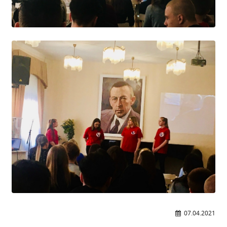
Расписание занятий
Заочное отделение
Локальные акты
ВОСПИТАТЕЛЬНАЯ РАБОТА
Безопасность на железной дороге
ГТО
Дополнительное образование
Информационная безопасность
Информация для детей-сирот
Памятные даты военной истории
Пожарная безопасность
Программа воспитания
Противодействие терроризму
Профилактическая работа
07.04.2021
Работа педагога-психолога