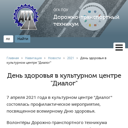
ОГА ПОУ
Дорожно-транспортный
техникум
ВЕРСИЯ САЙТА ДЛЯ СЛАБОВИДЯЩИХ
Главная
›
Навигация
›
Новости
›
2021
›
️День здоровья в
культурном центре "Диалог"️
НАВИГАЦИЯ
Главная
️День здоровья в культурном центре
"Диалог"️
Профессионалитет
АБИТУРИЕНТУ
7 апреля 2021 года в культурном центре "Диалог"
Опрос по качеству образования
состоялась профилактическое мероприятие,
Новости
посвященное всемирному Дню здоровья.
Наблюдательный совет
Волонтёры Дорожно-транспортного техникума
Информация