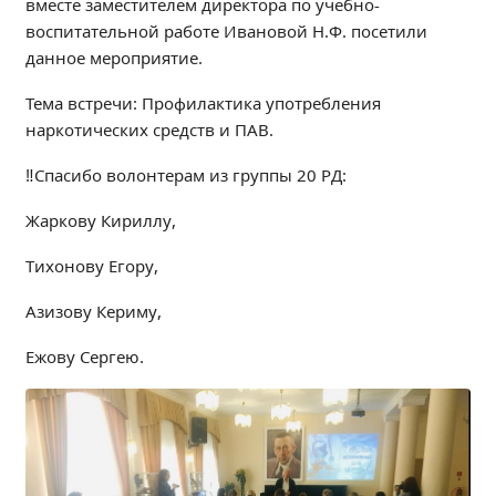
вместе заместителем директора по учебно-
Независимая оценка качества
воспитательной работе Ивановой Н.Ф. посетили
Профориентация
данное мероприятие.
Обращения онлайн
Тема встречи: Профилактика употребления
Контакты
наркотических средств и ПАВ.
Региональный центр по профилактике ДДТТ
‼️Спасибо волонтерам из группы 20 РД:
Учебно-производственный комплекс
Центр карьеры
Жаркову Кириллу,
Противодействие коррупции
Тихонову Егору,
Всероссийское чемпионатное движение
Региональная инновационная площадка
Азизову Кериму,
Ежову Сергею.
СВЕДЕНИЯ ОБ ОБРАЗОВАТЕЛЬНОЙ ОРГАНИЗАЦИИ
Основные сведения
Структура и органы управления образовательной
организацией
Документы