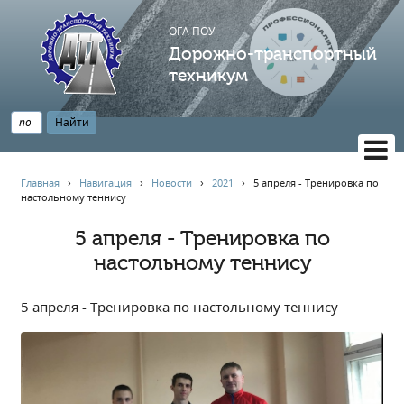
ОГА ПОУ
Дорожно-транспортный
техникум
ВЕРСИЯ САЙТА ДЛЯ СЛАБОВИДЯЩИХ
Главная
›
Навигация
›
Новости
›
2021
›
5 апреля - Тренировка по
настольному теннису
НАВИГАЦИЯ
Главная
5 апреля - Тренировка по
настольному теннису
Профессионалитет
АБИТУРИЕНТУ
5 апреля - Тренировка по настольному теннису
Опрос по качеству образования
Новости
Наблюдательный совет
Информация