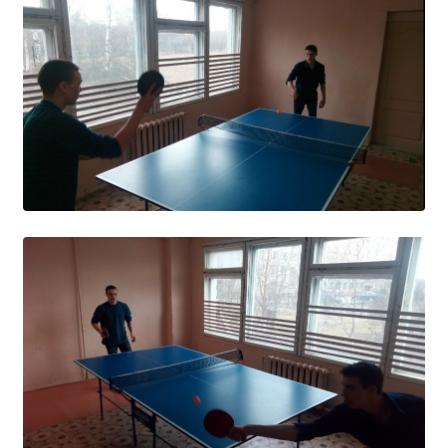
Образование
Образовательные стандарты и требования
Руководство
Педагогический состав
Материально-техническое обеспечение и
оснащенность образовательного процесса.
Доступная среда
Стипендии и меры поддержки обучающихся
Платные образовательные услуги
Финансово-хозяйственная деятельность
Вакантные места для приёма (перевода)
Международное сотрудничество
Организация питания в образовательной
организации
УЧЕБНАЯ РАБОТА