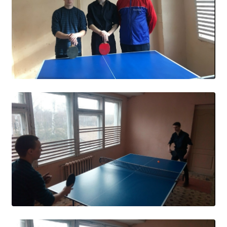
Независимая оценка качества
Профориентация
Обращения онлайн
Контакты
Региональный центр по профилактике ДДТТ
Учебно-производственный комплекс
Центр карьеры
Противодействие коррупции
Всероссийское чемпионатное движение
Региональная инновационная площадка
СВЕДЕНИЯ ОБ ОБРАЗОВАТЕЛЬНОЙ ОРГАНИЗАЦИИ
Основные сведения
Структура и органы управления образовательной
организацией
Документы