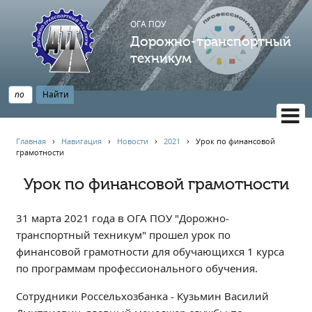
ОГА ПОУ
Дорожно-транспортный
техникум
ВЕРСИЯ САЙТА ДЛЯ СЛАБОВИДЯЩИХ
Главная
›
Навигация
›
Новости
›
2021
›
️Урок по финансовой
грамотности️
НАВИГАЦИЯ
Главная
️Урок по финансовой грамотности️
Профессионалитет
31 марта 2021 года в ОГА ПОУ "Дорожно-
АБИТУРИЕНТУ
транспортный техникум" прошел урок по
Опрос по качеству образования
финансовой грамотности для обучающихся 1 курса
Новости
по программам профессионального обучения.
Наблюдательный совет
Сотрудники Россельхозбанка - Кузьмин Василий
Информация