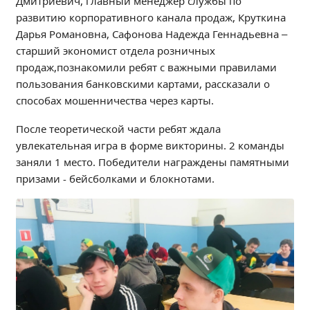
Дмитриевич, главный менеджер службы по
Независимая оценка качества
развитию корпоративного канала продаж, Круткина
Профориентация
Дарья Романовна, Сафонова Надежда Геннадьевна –
Обращения онлайн
старший экономист отдела розничных
продаж,познакомили ребят с важными правилами
Контакты
пользования банковскими картами, рассказали о
Региональный центр по профилактике ДДТТ
способах мошенничества через карты.
Учебно-производственный комплекс
После теоретической части ребят ждала
Центр карьеры
увлекательная игра в форме викторины. 2 команды
Противодействие коррупции
заняли 1 место. Победители награждены памятными
Всероссийское чемпионатное движение
призами - бейсболками и блокнотами.
Региональная инновационная площадка
СВЕДЕНИЯ ОБ ОБРАЗОВАТЕЛЬНОЙ ОРГАНИЗАЦИИ
Основные сведения
Структура и органы управления образовательной
организацией
Документы