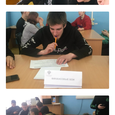
Расписание занятий
Заочное отделение
Локальные акты
ВОСПИТАТЕЛЬНАЯ РАБОТА
Безопасность на железной дороге
ГТО
Дополнительное образование
Информационная безопасность
Информация для детей-сирот
Памятные даты военной истории
Пожарная безопасность
Программа воспитания
Противодействие терроризму
Профилактическая работа
Работа педагога-психолога