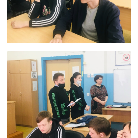
Образование
Образовательные стандарты и требования
Руководство
Педагогический состав
Материально-техническое обеспечение и
оснащенность образовательного процесса.
Доступная среда
Стипендии и меры поддержки обучающихся
Платные образовательные услуги
Финансово-хозяйственная деятельность
Вакантные места для приёма (перевода)
Международное сотрудничество
Организация питания в образовательной
организации
УЧЕБНАЯ РАБОТА