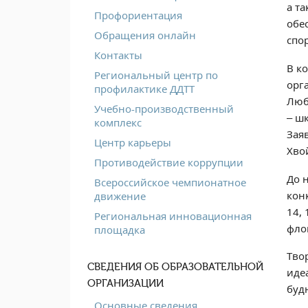
а т
Профориентация
обе
Обращения онлайн
спо
Контакты
В к
Региональный центр по
орг
профилактике ДДТТ
Люб
Учебно-производственный
– ш
комплекс
Зая
Центр карьеры
Хво
Противодействие коррупции
До 
Всероссийское чемпионатное
кон
движение
14,
Региональная инновационная
флом
площадка
Тво
СВЕДЕНИЯ ОБ ОБРАЗОВАТЕЛЬНОЙ
идеа
ОРГАНИЗАЦИИ
будн
Основные сведения