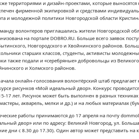
акже территориями и дизайн-проектами, которые выносятся
спечен фирменной экипировкой и средствами индивидуаль
рта и молодежной политики Новгородской области Кристин
оманду волонтеров приглашались жители Новгородской обла
анизована на портале DOBRO.RU. Больше всего заявок посту
ытинского, Новгородского и Хвойнинского районов. Боль
кольники старших классов, студенты, активисты молодежн
вки также подали и «серебряные» добровольцы из Великого 
йнинского и Холмского районов.
начала онлайн-голосования волонтёрский штаб предлагает
курсе рисунков «Мой идеальный двор». Конкурс проводится в
 15-17 лет. Рисунок может быть выполнен в разных техника
астеры, акварель, мелки и др.) и на любых материалах (бум
рческие работы принимаются до 17 апреля на почту dommol
льный двор» или по адресу: Великий Новгород, ул. Большая 
ие дни с 8.30 до 17.30). Один автор может представить на 