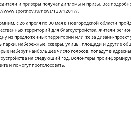
едители и призеры получат дипломы и призы. Все подробно
://www.sportnov.ru/news/123/12817/.
омним, с 26 апреля по 30 мая в Новгородской области прой
ественных территорий для благоустройства. Жители региона
одну из предложенных территорий или же за дизайн-проект 
ь парки, набережные, скверы, улицы, площади и другие об
орые наберут наибольшее число голосов, попадут в адресн
гоустройства на следующий год. Волонтеры проинформиру
екте и помогут проголосовать.