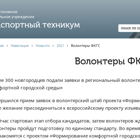
втономное
льное учреждение
спортный техникум
ая
›
Навигация
›
Новости
›
2021
›
️Волонтеры ФКГС️
️Волонтеры ФК
ее 300 новгородцев подали заявки в региональный волонт
фортной городской среды»
ершился прием заявок в волонтерский штаб проекта «Форм
е желание присоединиться к всероссийскому проекту изъяв
йчас стартовал этап отбора кандидатов, затем волонтеров ж
онтеры пройдут подготовку по единому стандарту. Во врем
накомятся с проектом «Формирование комфортной городско