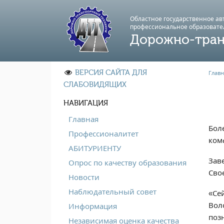
Областное государственное а
профессиональноe образовате
Дорожно-тран
ВЕРСИЯ САЙТА ДЛЯ
Главн
СЛАБОВИДЯЩИХ
НАВИГАЦИЯ
Главная
Бол
Профессионалитет
ком
АБИТУРИЕНТУ
Зав
Опрос по качеству образования
Сво
Новости
Наблюдательный совет
«Се
Вол
Информация
поз
Независимая оценка качества