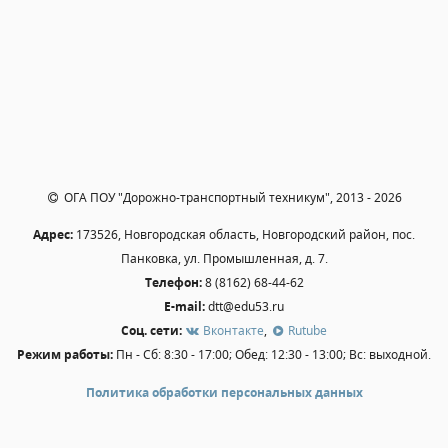
Независимая оценка качества
Профориентация
Обращения онлайн
Контакты
Региональный центр по профилактике ДДТТ
Учебно-производственный комплекс
Центр карьеры
ОГА ПОУ "Дорожно-транспортный техникум", 2013 - 2026
Противодействие коррупции
Адрес:
173526, Новгородская область, Новгородский район, пос.
Всероссийское чемпионатное движение
Панковка, ул. Промышленная, д. 7.
Региональная инновационная площадка
Телефон:
8 (8162) 68-44-62
E-mail:
dtt@edu53.ru
СВЕДЕНИЯ ОБ ОБРАЗОВАТЕЛЬНОЙ ОРГАНИЗАЦИИ
Соц. сети:
Вконтакте
,
Rutube
Режим работы:
Пн - Сб: 8:30 - 17:00; Обед: 12:30 - 13:00; Вс: выходной.
Основные сведения
Структура и органы управления образовательной
Политика обработки персональных данных
организацией
Документы