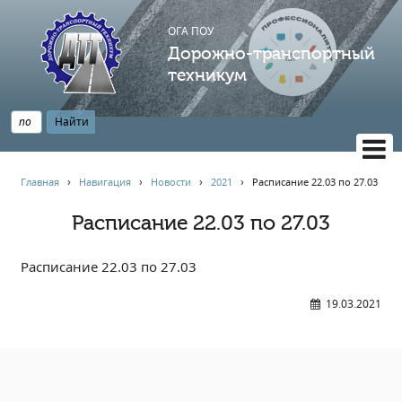
ОГА ПОУ
Дорожно-транспортный
техникум
ВЕРСИЯ САЙТА ДЛЯ СЛАБОВИДЯЩИХ
Главная
›
Навигация
›
Новости
›
2021
›
Расписание 22.03 по 27.03
НАВИГАЦИЯ
Расписание 22.03 по 27.03
Главная
Профессионалитет
Расписание 22.03 по 27.03
АБИТУРИЕНТУ
19.03.2021
Опрос по качеству образования
Новости
Наблюдательный совет
Информация