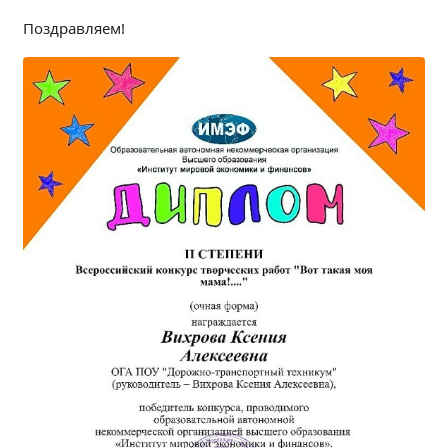
Независимая оценка качества
Поздравляем!
Профориентация
Обращения онлайн
Контакты
Региональный центр по профилактике ДДТТ
Учебно-производственный комплекс
Центр карьеры
Противодействие коррупции
Всероссийское чемпионатное движение
Региональная инновационная площадка
СВЕДЕНИЯ ОБ ОБРАЗОВАТЕЛЬНОЙ ОРГАНИЗАЦИИ
Основные сведения
Структура и органы управления образовательной
организацией
Документы