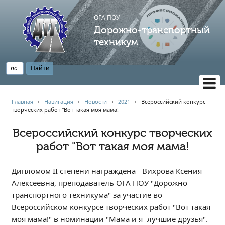
ОГА ПОУ
Дорожно-транспортный
техникум
ВЕРСИЯ САЙТА ДЛЯ СЛАБОВИДЯЩИХ
Главная
›
Навигация
›
Новости
›
2021
›
Всероссийский конкурс
творческих работ "Вот такая моя мама!
НАВИГАЦИЯ
Главная
Всероссийский конкурс творческих
работ "Вот такая моя мама!
Профессионалитет
АБИТУРИЕНТУ
Дипломом II степени награждена - Вихрова Ксения
Опрос по качеству образования
Алексеевна, преподаватель ОГА ПОУ "Дорожно-
Новости
транспортного техникума" за участие во
Наблюдательный совет
Всероссийском конкурсе творческих работ "Вот такая
Информация
моя мама!" в номинации "Мама и я- лучшие друзья".