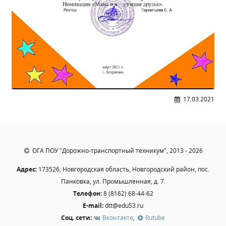
Образование
Образовательные стандарты и требования
Руководство
Педагогический состав
Материально-техническое обеспечение и
оснащенность образовательного процесса.
Доступная среда
17.03.2021
Стипендии и меры поддержки обучающихся
Платные образовательные услуги
Финансово-хозяйственная деятельность
Вакантные места для приёма (перевода)
ОГА ПОУ "Дорожно-транспортный техникум", 2013 - 2026
Международное сотрудничество
Адрес:
173526, Новгородская область, Новгородский район, пос.
Организация питания в образовательной
Панковка, ул. Промышленная, д. 7.
организации
Телефон:
8 (8162) 68-44-62
E-mail:
dtt@edu53.ru
УЧЕБНАЯ РАБОТА
Соц. сети:
Вконтакте
,
Rutube