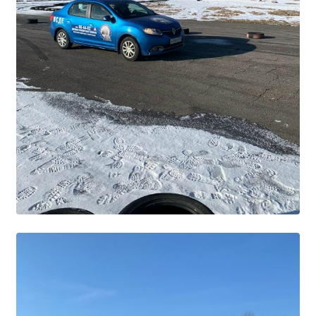
Расписание занятий
Заочное отделение
Локальные акты
ВОСПИТАТЕЛЬНАЯ РАБОТА
Безопасность на железной дороге
ГТО
Дополнительное образование
Информационная безопасность
Информация для детей-сирот
Памятные даты военной истории
Пожарная безопасность
Программа воспитания
Противодействие терроризму
Профилактическая работа
Работа педагога-психолога