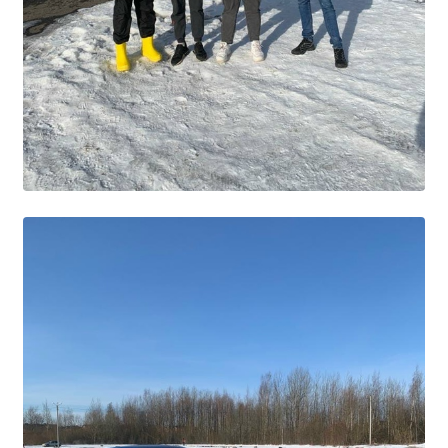
Образование
Образовательные стандарты и требования
Руководство
Педагогический состав
Материально-техническое обеспечение и
оснащенность образовательного процесса.
Доступная среда
Стипендии и меры поддержки обучающихся
Платные образовательные услуги
Финансово-хозяйственная деятельность
Вакантные места для приёма (перевода)
Международное сотрудничество
Организация питания в образовательной
организации
УЧЕБНАЯ РАБОТА