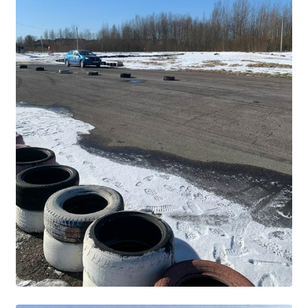
Студенческий совет
Студенческий спортивный клуб
МЕТОДИЧЕСКАЯ РАБОТА
В помощь педагогам и мастерам ПО
ПРОЧЕЕ
История нашего техникума
Фотографии техникума
ПОЛЕЗНЫЕ ССЫЛКИ
Министерство науки и высшего образования
РФ
Главное управление по контролю за оборотом
наркотиков