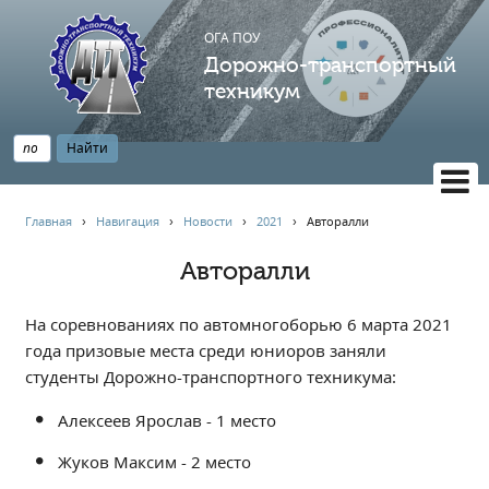
ОГА ПОУ
Дорожно-транспортный
техникум
ВЕРСИЯ САЙТА ДЛЯ СЛАБОВИДЯЩИХ
Главная
›
Навигация
›
Новости
›
2021
›
Авторалли
НАВИГАЦИЯ
Авторалли
Главная
Профессионалитет
На соревнованиях по автомногоборью 6 марта 2021
АБИТУРИЕНТУ
года призовые места среди юниоров заняли
студенты Дорожно-транспортного техникума:
Опрос по качеству образования
Новости
Алексеев Ярослав - 1 место
Наблюдательный совет
Жуков Максим - 2 место
Информация