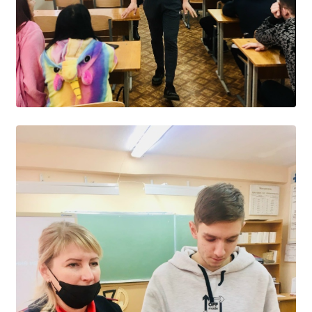
Расписание занятий
Заочное отделение
Локальные акты
ВОСПИТАТЕЛЬНАЯ РАБОТА
Безопасность на железной дороге
ГТО
Дополнительное образование
Информационная безопасность
Информация для детей-сирот
Памятные даты военной истории
Пожарная безопасность
Программа воспитания
Противодействие терроризму
Профилактическая работа
Работа педагога-психолога