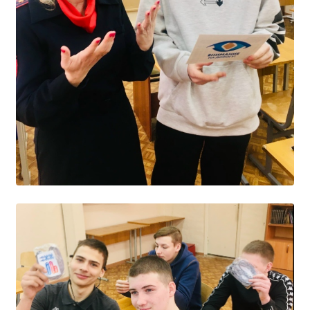
Студенческий совет
Студенческий спортивный клуб
МЕТОДИЧЕСКАЯ РАБОТА
В помощь педагогам и мастерам ПО
ПРОЧЕЕ
История нашего техникума
Фотографии техникума
ПОЛЕЗНЫЕ ССЫЛКИ
Министерство науки и высшего образования
РФ
Главное управление по контролю за оборотом
наркотиков