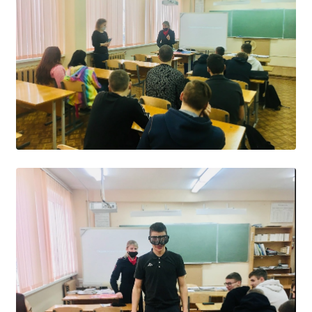
Образование
Образовательные стандарты и требования
Руководство
Педагогический состав
Материально-техническое обеспечение и
оснащенность образовательного процесса.
Доступная среда
Стипендии и меры поддержки обучающихся
Платные образовательные услуги
Финансово-хозяйственная деятельность
Вакантные места для приёма (перевода)
Международное сотрудничество
Организация питания в образовательной
организации
УЧЕБНАЯ РАБОТА