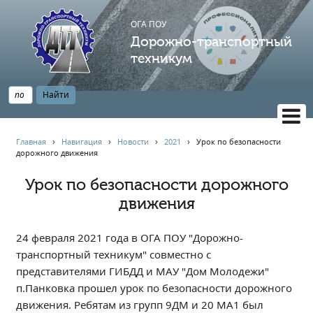
ОГА ПОУ
Дорожно-транспортный
техникум
ВЕРСИЯ САЙТА ДЛЯ СЛАБОВИДЯЩИХ
Главная
›
Навигация
›
Новости
›
2021
›
Урок по безопасности
дорожного движения️
НАВИГАЦИЯ
Главная
Урок по безопасности дорожного
движения️
Профессионалитет
АБИТУРИЕНТУ
24 февраля 2021 года в ОГА ПОУ "Дорожно-
Опрос по качеству образования
транспортный техникум" совместно с
Новости
представителями ГИБДД и МАУ "Дом Молодежи"
Наблюдательный совет
п.Панковка прошел урок по безопасности дорожного
Информация
движения. Ребятам из групп 9ДМ и 20 МА1 был