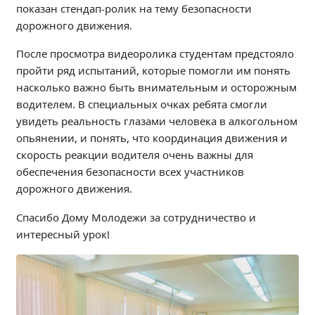
показан стендап-ролик на тему безопасности
Независимая оценка качества
дорожного движения.
Профориентация
Обращения онлайн
После просмотра видеоролика студентам предстояло
пройти ряд испытаний, которые помогли им понять
Контакты
насколько важно быть внимательным и осторожным
Региональный центр по профилактике ДДТТ
водителем. В специальных очках ребята смогли
Учебно-производственный комплекс
увидеть реальность глазами человека в алкогольном
Центр карьеры
опьянении, и понять, что координация движения и
Противодействие коррупции
скорость реакции водителя очень важны для
обеспечения безопасности всех участников
Всероссийское чемпионатное движение
дорожного движения.
Региональная инновационная площадка
Спасибо Дому Молодежи за сотрудничество и
СВЕДЕНИЯ ОБ ОБРАЗОВАТЕЛЬНОЙ ОРГАНИЗАЦИИ
интересный урок!
Основные сведения
Структура и органы управления образовательной
организацией
Документы