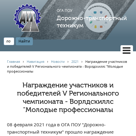
ОГА ПОУ
Дорожно-транспортный
техникум
ВЕРСИЯ САЙТА ДЛЯ СЛАБОВИДЯЩИХ
Главная
›
Навигация
›
Новости
›
2021
›
Награждение участников
и победителей V Регионального чемпионата - Ворлдскиллс "Молодые
НАВИГАЦИЯ
профессионалы
Главная
Награждение участников и
Профессионалитет
победителей V Регионального
АБИТУРИЕНТУ
чемпионата - Ворлдскиллс
Опрос по качеству образования
"Молодые профессионалы
Новости
Наблюдательный совет
08 февраля 2021 года в ОГА ПОУ "Дорожно-
транспортный техникум" прошло награждение
Информация