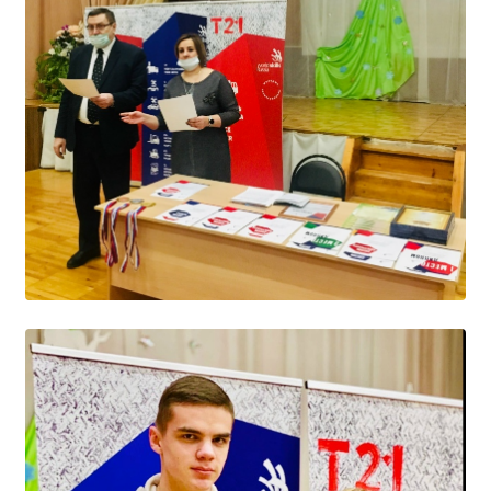
Студенческий совет
Студенческий спортивный клуб
МЕТОДИЧЕСКАЯ РАБОТА
В помощь педагогам и мастерам ПО
ПРОЧЕЕ
История нашего техникума
Фотографии техникума
ПОЛЕЗНЫЕ ССЫЛКИ
Министерство науки и высшего образования
РФ
Главное управление по контролю за оборотом
наркотиков