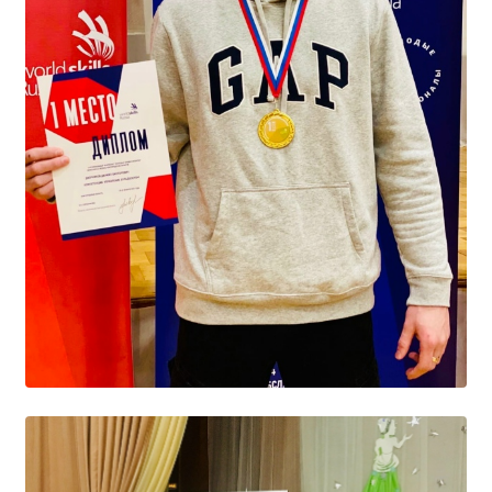
Расписание занятий
Заочное отделение
Локальные акты
ВОСПИТАТЕЛЬНАЯ РАБОТА
Безопасность на железной дороге
ГТО
Дополнительное образование
Информационная безопасность
Информация для детей-сирот
Памятные даты военной истории
Пожарная безопасность
Программа воспитания
Противодействие терроризму
Профилактическая работа
Работа педагога-психолога