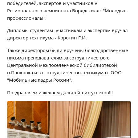
победителей, экспертов и участников V
Независимая оценка качества
Регионального чемпионата Ворлдскиллс "Молодые
Профориентация
профессионалы".
Обращения онлайн
Дипломы студентам- участникам и экспертам вручал
Контакты
директор техникума - Коротин Г.И.
Региональный центр по профилактике ДДТТ
Учебно-производственный комплекс
Также директором были вручены благодарственные
письма преподавателям за сотрудничество с
Центр карьеры
Центральной межпоселенческой бибилиотекой
Противодействие коррупции
п.Панковка и за сотрудничество техникума с ООО
Всероссийское чемпионатное движение
"Мобильные кадры России".
Региональная инновационная площадка
Поздравляем и желаем дальнейших успехов!!!
СВЕДЕНИЯ ОБ ОБРАЗОВАТЕЛЬНОЙ ОРГАНИЗАЦИИ
Основные сведения
Структура и органы управления образовательной
организацией
Документы