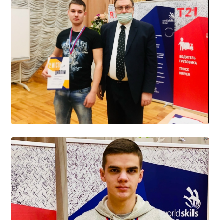
Образование
Образовательные стандарты и требования
Руководство
Педагогический состав
Материально-техническое обеспечение и
оснащенность образовательного процесса.
Доступная среда
Стипендии и меры поддержки обучающихся
Платные образовательные услуги
Финансово-хозяйственная деятельность
Вакантные места для приёма (перевода)
Международное сотрудничество
Организация питания в образовательной
организации
УЧЕБНАЯ РАБОТА