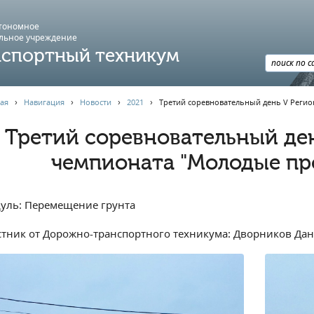
втономное
льное учреждение
спортный техникум
ая
›
Навигация
›
Новости
›
2021
›
Третий соревновательный день V Реги
Третий соревновательный де
чемпионата "Молодые пр
уль: Перемещение грунта
стник от Дорожно-транспортного техникума: Дворников Дании