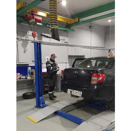
Независимая оценка качества
Профориентация
Обращения онлайн
Контакты
Региональный центр по профилактике ДДТТ
Учебно-производственный комплекс
Центр карьеры
Противодействие коррупции
Всероссийское чемпионатное движение
Региональная инновационная площадка
СВЕДЕНИЯ ОБ ОБРАЗОВАТЕЛЬНОЙ ОРГАНИЗАЦИИ
Основные сведения
Структура и органы управления образовательной
организацией
Документы