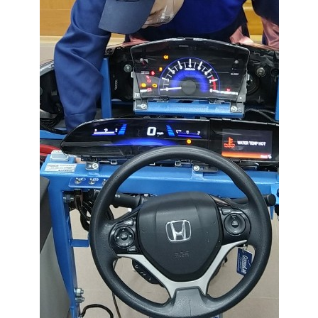
Студенческий совет
Студенческий спортивный клуб
МЕТОДИЧЕСКАЯ РАБОТА
В помощь педагогам и мастерам ПО
ПРОЧЕЕ
История нашего техникума
Фотографии техникума
ПОЛЕЗНЫЕ ССЫЛКИ
Министерство науки и высшего образования
РФ
Главное управление по контролю за оборотом
наркотиков