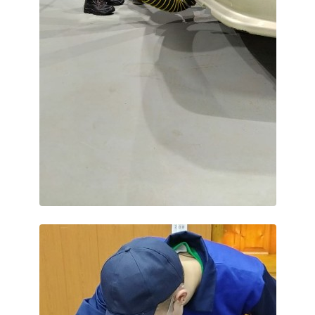
Расписание занятий
Заочное отделение
Локальные акты
ВОСПИТАТЕЛЬНАЯ РАБОТА
Безопасность на железной дороге
ГТО
Дополнительное образование
Информационная безопасность
Информация для детей-сирот
Памятные даты военной истории
Пожарная безопасность
Программа воспитания
Противодействие терроризму
Профилактическая работа
Работа педагога-психолога