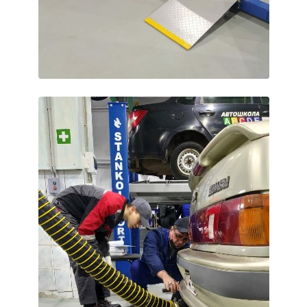
Образование
Образовательные стандарты и требования
Руководство
Педагогический состав
Материально-техническое обеспечение и
оснащенность образовательного процесса.
Доступная среда
Стипендии и меры поддержки обучающихся
Платные образовательные услуги
Финансово-хозяйственная деятельность
Вакантные места для приёма (перевода)
Международное сотрудничество
Организация питания в образовательной
организации
УЧЕБНАЯ РАБОТА