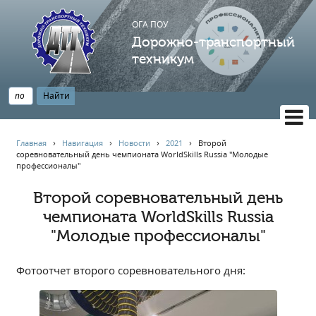
ОГА ПОУ
Дорожно-транспортный
техникум
ВЕРСИЯ САЙТА ДЛЯ СЛАБОВИДЯЩИХ
Главная
›
Навигация
›
Новости
›
2021
›
Второй
соревновательный день чемпионата WorldSkills Russia "Молодые
НАВИГАЦИЯ
профессионалы"
Главная
Второй соревновательный день
Профессионалитет
чемпионата WorldSkills Russia
АБИТУРИЕНТУ
"Молодые профессионалы"
Опрос по качеству образования
Новости
Фотоотчет второго соревновательного дня:
Наблюдательный совет
Информация