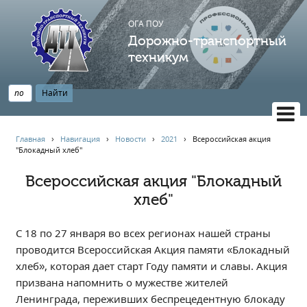
ОГА ПОУ
Дорожно-транспортный
техникум
ВЕРСИЯ САЙТА ДЛЯ СЛАБОВИДЯЩИХ
Главная
›
Навигация
›
Новости
›
2021
›
Всероссийская акция
"Блокадный хлеб"
НАВИГАЦИЯ
Главная
Всероссийская акция "Блокадный
хлеб"
Профессионалитет
АБИТУРИЕНТУ
С 18 по 27 января во всех регионах нашей страны
Опрос по качеству образования
проводится Всероссийская Акция памяти «Блокадный
Новости
хлеб», которая дает старт Году памяти и славы. Акция
Наблюдательный совет
призвана напомнить о мужестве жителей
Информация
Ленинграда, переживших беспрецедентную блокаду