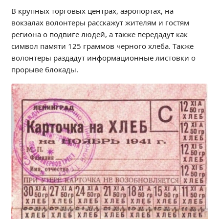
Образование
В крупных торговых центрах, аэропортах, на
вокзалах волонтеры расскажут жителям и гостям
Образовательные стандарты и требования
региона о подвиге людей, а также передадут как
Руководство
символ памяти 125 граммов черного хлеба. Также
Педагогический состав
волонтеры раздадут информационные листовки о
Материально-техническое обеспечение и
прорыве блокады.
оснащенность образовательного процесса.
Доступная среда
Стипендии и меры поддержки обучающихся
Платные образовательные услуги
Финансово-хозяйственная деятельность
Вакантные места для приёма (перевода)
Международное сотрудничество
Организация питания в образовательной
организации
УЧЕБНАЯ РАБОТА