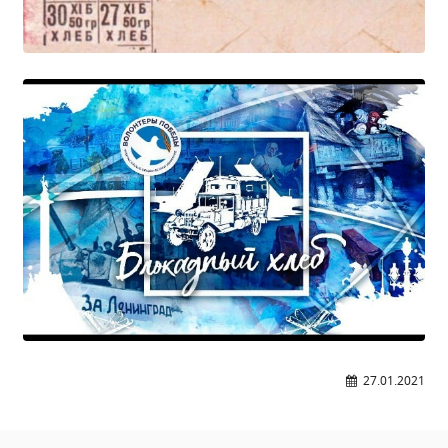
Расписание занятий
Заочное отделение
Локальные акты
ВОСПИТАТЕЛЬНАЯ РАБОТА
Безопасность на железной дороге
ГТО
Дополнительное образование
Информационная безопасность
Информация для детей-сирот
Памятные даты военной истории
Пожарная безопасность
Программа воспитания
27.01.2021
Противодействие терроризму
Профилактическая работа
Работа педагога-психолога