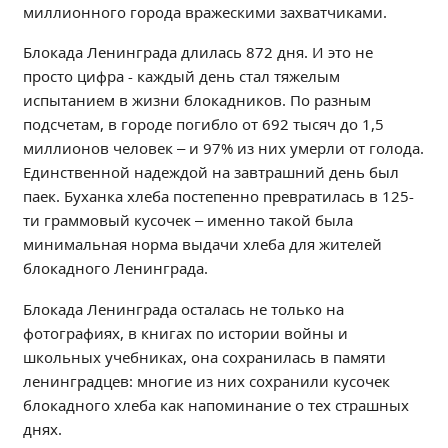
миллионного города вражескими захватчиками.
Независимая оценка качества
Профориентация
Блокада Ленинграда длилась 872 дня. И это не
Обращения онлайн
просто цифра - каждый день стал тяжелым
испытанием в жизни блокадников. По разным
Контакты
подсчетам, в городе погибло от 692 тысяч до 1,5
Региональный центр по профилактике ДДТТ
миллионов человек – и 97% из них умерли от голода.
Учебно-производственный комплекс
Единственной надеждой на завтрашний день был
Центр карьеры
паек. Буханка хлеба постепенно превратилась в 125-
Противодействие коррупции
ти граммовый кусочек – именно такой была
минимальная норма выдачи хлеба для жителей
Всероссийское чемпионатное движение
блокадного Ленинграда.
Региональная инновационная площадка
Блокада Ленинграда осталась не только на
СВЕДЕНИЯ ОБ ОБРАЗОВАТЕЛЬНОЙ ОРГАНИЗАЦИИ
фотографиях, в книгах по истории войны и
школьных учебниках, она сохранилась в памяти
Основные сведения
ленинградцев: многие из них сохранили кусочек
Структура и органы управления образовательной
блокадного хлеба как напоминание о тех страшных
организацией
днях.
Документы