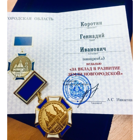
Образование
Образовательные стандарты и требования
Руководство
Педагогический состав
Материально-техническое обеспечение и
оснащенность образовательного процесса.
Доступная среда
Стипендии и меры поддержки обучающихся
Платные образовательные услуги
Финансово-хозяйственная деятельность
Вакантные места для приёма (перевода)
Международное сотрудничество
Организация питания в образовательной
организации
УЧЕБНАЯ РАБОТА