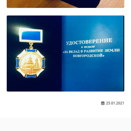
Расписание занятий
Заочное отделение
Локальные акты
ВОСПИТАТЕЛЬНАЯ РАБОТА
Безопасность на железной дороге
ГТО
Дополнительное образование
Информационная безопасность
Информация для детей-сирот
Памятные даты военной истории
Пожарная безопасность
25.01.2021
Программа воспитания
Противодействие терроризму
Профилактическая работа
Работа педагога-психолога