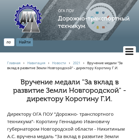
ОГА ПОУ
Дорожно-транспортный
техникум
ВЕРСИЯ САЙТА ДЛЯ СЛАБОВИДЯЩИХ
Главная
›
Навигация
›
Новости
›
2021
›
Вручение медали "За
вклад в развитие Земли Новгородской" - директору Коротину Г.И.
НАВИГАЦИЯ
Главная
Вручение медали "За вклад в
развитие Земли Новгородской" -
Профессионалитет
директору Коротину Г.И.
АБИТУРИЕНТУ
Опрос по качеству образования
Директору ОГА ПОУ "Дорожно- транспортного
Новости
техникума"- Коротину Геннадию Ивановичу
Наблюдательный совет
губернатором Новгородской области - Никитиным
Информация
А.С. вручена медаль "За вклад в развитие Земли