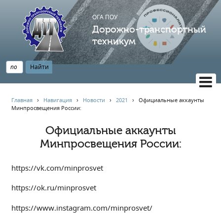
ОГА ПОУ
Дорожно-транспортный
техникум
ВЕРСИЯ САЙТА ДЛЯ СЛАБОВИДЯЩИХ
Главная
›
Навигация
›
Новости
›
2021
›
Официальные аккаунты
Минпросвещения России:
НАВИГАЦИЯ
Главная
Официальные аккаунты
Минпросвещения России:
Профессионалитет
АБИТУРИЕНТУ
https://vk.com/minprosvet
Опрос по качеству образования
Новости
https://ok.ru/minprosvet
Наблюдательный совет
https://www.instagram.com/minprosvet/
Информация