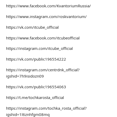
Расписание занятий
https://www.facebook.com/KvantoriumRussia/
Заочное отделение
https://www.instagram.com/roskvantorium/
Локальные акты
https://vk.com/itcube_official
ВОСПИТАТЕЛЬНАЯ РАБОТА
https://www.facebook.com/itcubeofficial
Безопасность на железной дороге
ГТО
https://instagram.com/itcube_official
Дополнительное образование
https://vk.com/public196554222
Информационная безопасность
https://instagram.com/centrdnk_official?
Информация для детей-сирот
igshid=7h9isidozn09
Памятные даты военной истории
Пожарная безопасность
https://vk.com/public196554063
Программа воспитания
https://t.me/tochkarosta_official
Противодействие терроризму
https://instagram.com/tochka_rosta_official?
Профилактическая работа
igshid=1l6znhfgm08mq
Работа педагога-психолога