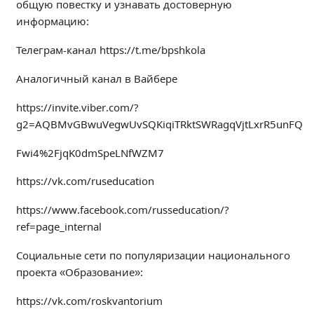
общую повестку и узнавать достоверную
Образование
информацию:
Образовательные стандарты и требования
Телеграм-канал https://t.me/bpshkola
Руководство
Педагогический состав
Аналогичный канал в Вайбере
Материально-техническое обеспечение и
https://invite.viber.com/?
оснащенность образовательного процесса.
g2=AQBMvGBwuVegwUvSQKiqiTRktSWRagqVjtLxrR5unFQ
Доступная среда
Стипендии и меры поддержки обучающихся
Fwi4%2FjqK0dmSpeLNfWZM7
Платные образовательные услуги
https://vk.com/ruseducation
Финансово-хозяйственная деятельность
Вакантные места для приёма (перевода)
https://www.facebook.com/russeducation/?
Международное сотрудничество
ref=page_internal
Организация питания в образовательной
Социальные сети по популяризации национального
организации
проекта «Образование»:
УЧЕБНАЯ РАБОТА
https://vk.com/roskvantorium