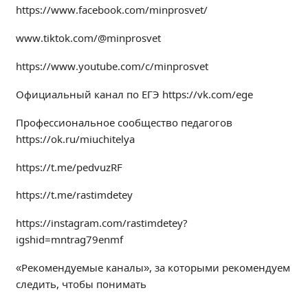
https://www.facebook.com/minprosvet/
Независимая оценка качества
Профориентация
www.tiktok.com/@minprosvet
Обращения онлайн
https://www.youtube.com/c/minprosvet
Контакты
Региональный центр по профилактике ДДТТ
Официальный канал по ЕГЭ https://vk.com/ege
Учебно-производственный комплекс
Профессиональное сообщество педагогов
Центр карьеры
https://ok.ru/miuchitelya
Противодействие коррупции
https://t.me/pedvuzRF
Всероссийское чемпионатное движение
Региональная инновационная площадка
https://t.me/rastimdetey
https://instagram.com/rastimdetey?
СВЕДЕНИЯ ОБ ОБРАЗОВАТЕЛЬНОЙ ОРГАНИЗАЦИИ
igshid=mntrag79enmf
Основные сведения
«Рекомендуемые каналы», за которыми рекомендуем
Структура и органы управления образовательной
организацией
следить, чтобы понимать
Документы