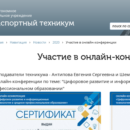
втономное
льное учреждение
спортный техникум
ая
›
Навигация
›
Новости
›
2020
›
Участие в онлайн-конференции
Участие в онлайн-ко
подаватели техникума - Антипова Евгения Сергеевна и Шем
нлайн-конференции по теме: "Цифоровое развитие и инфор
фессиональном образовании"