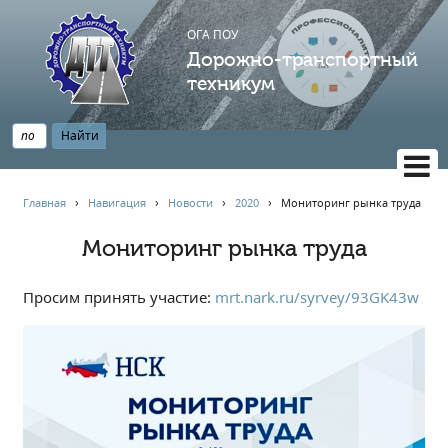
ОГА ПОУ
Дорожно-транспортный
техникум
ВЕРСИЯ САЙТА ДЛЯ СЛАБОВИДЯЩИХ
Главная
›
Навигация
›
Новости
›
2020
›
Мониторинг рынка труда
НАВИГАЦИЯ
Мониторинг рынка труда
Главная
Профессионалитет
Просим принять участие:
mrt.nark.ru/syrvey/93GK43w
АБИТУРИЕНТУ
Опрос по качеству образования
Новости
Наблюдательный совет
Информация