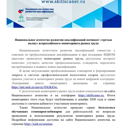
Независимая оценка качества
Профориентация
Обращения онлайн
Контакты
Региональный центр по профилактике ДДТТ
Учебно-производственный комплекс
Центр карьеры
Противодействие коррупции
Всероссийское чемпионатное движение
Региональная инновационная площадка
СВЕДЕНИЯ ОБ ОБРАЗОВАТЕЛЬНОЙ ОРГАНИЗАЦИИ
Основные сведения
Структура и органы управления образовательной
организацией
Документы