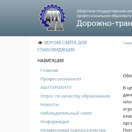
Областное государственное а
профессиональноe образовате
Дорожно-тран
ВЕРСИЯ САЙТА ДЛЯ
Главн
СЛАБОВИДЯЩИХ
НАВИГАЦИЯ
Главная
Обяз
Профессионалитет
АБИТУРИЕНТУ
В ц
дан
Опрос по качеству образования
«Ин
Новости
огр
Наблюдательный совет
кла
Информация
орг
Пос
Независимая оценка качества