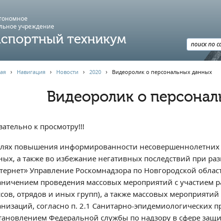
втономное
льное учреждение
спортный техникум
ая
›
Навигация
›
Новости
›
2020
›
Видеоролик о персональных данных
Видеоролик о персонал
ательно к просмотру!!!
елях повышения информированности несовершеннолетних 
ных, а также во избежание негативных последствий при ра
тернет» Управление Роскомнадзора по Новгородской области
аничением проведения массовых мероприятий с участием ра
ссов, отрядов и иных групп), а также массовых мероприяти
анизаций, согласно п. 2.1 Санитарно-эпидемиологических п
тановлением Федеральной службы по надзору в сфере защи