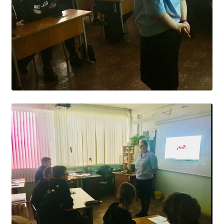
Расписание занятий
Заочное отделение
Локальные акты
ВОСПИТАТЕЛЬНАЯ РАБОТА
Безопасность на железной дороге
ГТО
Дополнительное образование
Информационная безопасность
Информация для детей-сирот
Памятные даты военной истории
Пожарная безопасность
Программа воспитания
Противодействие терроризму
Профилактическая работа
Работа педагога-психолога