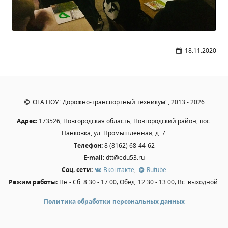
Студенческий совет
Студенческий спортивный клуб
18.11.2020
МЕТОДИЧЕСКАЯ РАБОТА
В помощь педагогам и мастерам ПО
ПРОЧЕЕ
ОГА ПОУ "Дорожно-транспортный техникум", 2013 - 2026
История нашего техникума
Адрес:
173526, Новгородская область, Новгородский район, пос.
Фотографии техникума
Панковка, ул. Промышленная, д. 7.
Телефон:
8 (8162) 68-44-62
E-mail:
dtt@edu53.ru
ПОЛЕЗНЫЕ ССЫЛКИ
Соц. сети:
Вконтакте
,
Rutube
Режим работы:
Пн - Сб: 8:30 - 17:00; Обед: 12:30 - 13:00; Вс: выходной.
Министерство науки и высшего образования
РФ
Политика обработки персональных данных
Главное управление по контролю за оборотом
наркотиков