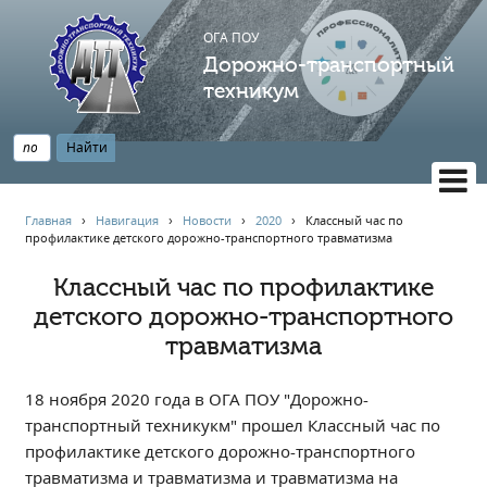
ОГА ПОУ
Дорожно-транспортный
техникум
ВЕРСИЯ САЙТА ДЛЯ СЛАБОВИДЯЩИХ
Главная
›
Навигация
›
Новости
›
2020
›
Классный час по
профилактике детского дорожно-транспортного травматизма
НАВИГАЦИЯ
Главная
Классный час по профилактике
детского дорожно-транспортного
Профессионалитет
травматизма
АБИТУРИЕНТУ
Опрос по качеству образования
18 ноября 2020 года в ОГА ПОУ "Дорожно-
Новости
транспортный техникукм" прошел Классный час по
Наблюдательный совет
профилактике детского дорожно-транспортного
Информация
травматизма и травматизма и травматизма на