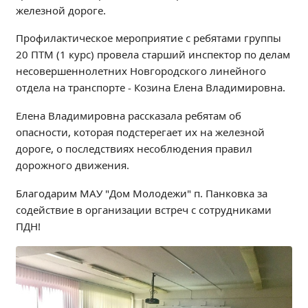
железной дороге.
Независимая оценка качества
Профориентация
Профилактическое мероприятие с ребятами группы
Обращения онлайн
20 ПТМ (1 курс) провела старший инспектор по делам
Контакты
несовершеннолетних Новгородского линейного
отдела на транспорте - Козина Елена Владимировна.
Региональный центр по профилактике ДДТТ
Учебно-производственный комплекс
Елена Владимировна рассказала ребятам об
Центр карьеры
опасности, которая подстерегает их на железной
дороге, о последствиях несоблюдения правил
Противодействие коррупции
дорожного движения.
Всероссийское чемпионатное движение
Региональная инновационная площадка
Благодарим МАУ "Дом Молодежи" п. Панковка за
содействие в организации встреч с сотрудниками
ПДН!
СВЕДЕНИЯ ОБ ОБРАЗОВАТЕЛЬНОЙ ОРГАНИЗАЦИИ
Основные сведения
Структура и органы управления образовательной
организацией
Документы