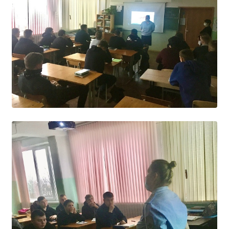
Образование
Образовательные стандарты и требования
Руководство
Педагогический состав
Материально-техническое обеспечение и
оснащенность образовательного процесса.
Доступная среда
Стипендии и меры поддержки обучающихся
Платные образовательные услуги
Финансово-хозяйственная деятельность
Вакантные места для приёма (перевода)
Международное сотрудничество
Организация питания в образовательной
организации
УЧЕБНАЯ РАБОТА