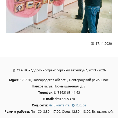
Образование
Образовательные стандарты и требования
Руководство
Педагогический состав
Материально-техническое обеспечение и
оснащенность образовательного процесса.
17.11.2020
Доступная среда
Стипендии и меры поддержки обучающихся
Платные образовательные услуги
Финансово-хозяйственная деятельность
ОГА ПОУ "Дорожно-транспортный техникум", 2013 - 2026
Вакантные места для приёма (перевода)
Адрес:
173526, Новгородская область, Новгородский район, пос.
Международное сотрудничество
Панковка, ул. Промышленная, д. 7.
Организация питания в образовательной
Телефон:
8 (8162) 68-44-62
организации
E-mail:
dtt@edu53.ru
Соц. сети:
Вконтакте
,
Rutube
Режим работы:
Пн - Сб: 8:30 - 17:00; Обед: 12:30 - 13:00; Вс: выходной.
УЧЕБНАЯ РАБОТА