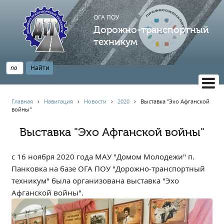
ОГА ПОУ
Дорожно-транспортный
техникум
ВЕРСИЯ САЙТА ДЛЯ СЛАБОВИДЯЩИХ
Главная
›
Навигация
›
Новости
›
2020
›
Выставка "Эхо Афганской
войны"
НАВИГАЦИЯ
Главная
Выставка "Эхо Афганской войны"
Профессионалитет
с 16 ноября 2020 года МАУ "Домом Молодежи" п.
АБИТУРИЕНТУ
Панковка на базе ОГА ПОУ "Дорожно-транспортный
Опрос по качеству образования
техникум" была организована выставка "Эхо
Новости
Афганской войны".
Наблюдательный совет
Информация