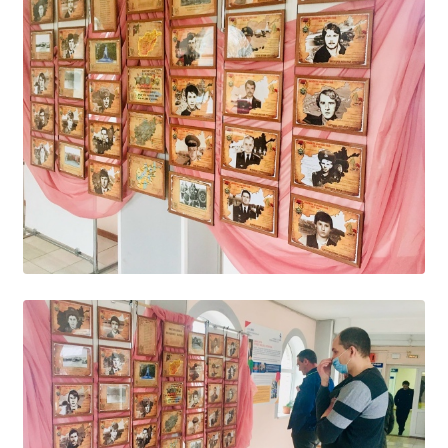
Независимая оценка качества
Профориентация
Обращения онлайн
Контакты
Региональный центр по профилактике ДДТТ
Учебно-производственный комплекс
Центр карьеры
Противодействие коррупции
Всероссийское чемпионатное движение
Региональная инновационная площадка
СВЕДЕНИЯ ОБ ОБРАЗОВАТЕЛЬНОЙ ОРГАНИЗАЦИИ
Основные сведения
Структура и органы управления образовательной
организацией
Документы