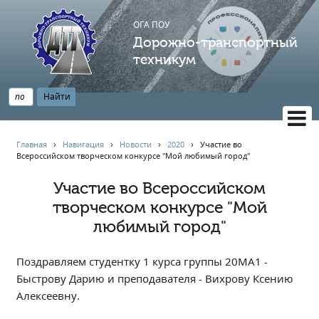
ОГА ПОУ
Дорожно-транспортный
техникум
ВЕРСИЯ САЙТА ДЛЯ СЛАБОВИДЯЩИХ
Главная
›
Навигация
›
Новости
›
2020
›
Участие во
Всероссийском творческом конкурсе "Мой любимый город"
НАВИГАЦИЯ
Главная
Участие во Всероссийском
творческом конкурсе "Мой
Профессионалитет
любимый город"
АБИТУРИЕНТУ
Опрос по качеству образования
Поздравляем студентку 1 курса группы 20МА1 -
Новости
Быстрову Дарию и преподавателя - Вихрову Ксению
Наблюдательный совет
Алексеевну.
Информация