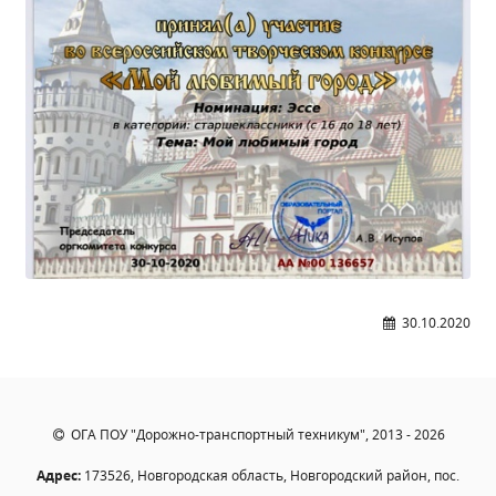
Расписание занятий
Заочное отделение
Локальные акты
ВОСПИТАТЕЛЬНАЯ РАБОТА
Безопасность на железной дороге
ГТО
Дополнительное образование
Информационная безопасность
Информация для детей-сирот
30.10.2020
Памятные даты военной истории
Пожарная безопасность
Программа воспитания
Противодействие терроризму
ОГА ПОУ "Дорожно-транспортный техникум", 2013 - 2026
Профилактическая работа
Адрес:
173526, Новгородская область, Новгородский район, пос.
Работа педагога-психолога