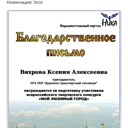
Номинация: Эссе
Независимая оценка качества
Профориентация
Обращения онлайн
Контакты
Региональный центр по профилактике ДДТТ
Учебно-производственный комплекс
Центр карьеры
Противодействие коррупции
Всероссийское чемпионатное движение
Региональная инновационная площадка
СВЕДЕНИЯ ОБ ОБРАЗОВАТЕЛЬНОЙ ОРГАНИЗАЦИИ
Основные сведения
Структура и органы управления образовательной
организацией
Документы