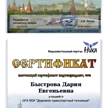
Образование
Образовательные стандарты и требования
Руководство
Педагогический состав
Материально-техническое обеспечение и
оснащенность образовательного процесса.
Доступная среда
Стипендии и меры поддержки обучающихся
Платные образовательные услуги
Финансово-хозяйственная деятельность
Вакантные места для приёма (перевода)
Международное сотрудничество
Организация питания в образовательной
организации
УЧЕБНАЯ РАБОТА