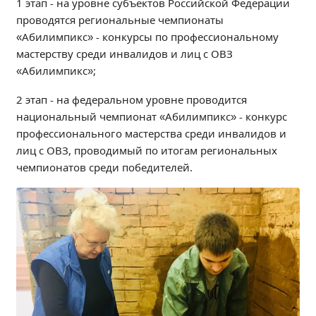
1 этап - на уровне субъектов Российской Федерации
Образование
проводятся региональные чемпионаты
Образовательные стандарты и требования
«Абилимпикс» - конкурсы по профессиональному
мастерству среди инвалидов и лиц с ОВЗ
Руководство
«Абилимпикс»;
Педагогический состав
Материально-техническое обеспечение и
2 этап - на федеральном уровне проводится
оснащенность образовательного процесса.
национальный чемпионат «Абилимпикс» - конкурс
Доступная среда
профессионального мастерства среди инвалидов и
Стипендии и меры поддержки обучающихся
лиц с ОВЗ, проводимый по итогам региональных
Платные образовательные услуги
чемпионатов среди победителей.
Финансово-хозяйственная деятельность
Вакантные места для приёма (перевода)
Международное сотрудничество
Организация питания в образовательной
организации
УЧЕБНАЯ РАБОТА