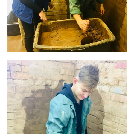
Расписание занятий
Заочное отделение
Локальные акты
ВОСПИТАТЕЛЬНАЯ РАБОТА
Безопасность на железной дороге
ГТО
Дополнительное образование
Информационная безопасность
Информация для детей-сирот
Памятные даты военной истории
Пожарная безопасность
Программа воспитания
Противодействие терроризму
Профилактическая работа
Работа педагога-психолога