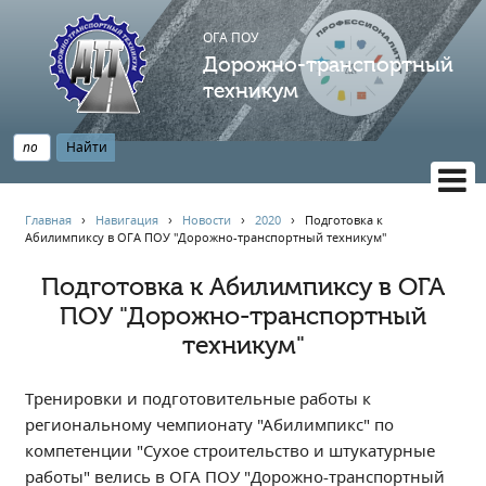
ОГА ПОУ
Дорожно-транспортный
техникум
ВЕРСИЯ САЙТА ДЛЯ СЛАБОВИДЯЩИХ
Главная
›
Навигация
›
Новости
›
2020
›
Подготовка к
Абилимпиксу в ОГА ПОУ "Дорожно-транспортный техникум"
НАВИГАЦИЯ
Главная
Подготовка к Абилимпиксу в ОГА
ПОУ "Дорожно-транспортный
Профессионалитет
техникум"
АБИТУРИЕНТУ
Опрос по качеству образования
Тренировки и подготовительные работы к
Новости
региональному чемпионату "Абилимпикс" по
Наблюдательный совет
компетенции "Сухое строительство и штукатурные
Информация
работы" велись в ОГА ПОУ "Дорожно-транспортный