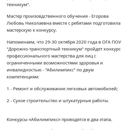
техникум".
Независимая оценка качества
Профориентация
Мастер произовдственного обучения - Егорова
Обращения онлайн
Любовь Николаевна вместе с ребятами подготовила
Контакты
мастерскую к конкурсу.
Региональный центр по профилактике ДДТТ
Напоминаем, что 29-30 октября 2020 года в ОГА ПОУ
Учебно-производственный комплекс
"Дорожно-транспортный техникум" пройдет конкурс
Центр карьеры
профессионального мастерства для лиц с
ограниченными возможностями здоровья и
Противодействие коррупции
инвалидностью - "Абилимпикс" по двум
Всероссийское чемпионатное движение
компетенциям:
Региональная инновационная площадка
1 - Ремонт и обслуживание легковых автомобилей;
СВЕДЕНИЯ ОБ ОБРАЗОВАТЕЛЬНОЙ ОРГАНИЗАЦИИ
2 - Сухое строительство и штукатурные работы.
Основные сведения
Структура и органы управления образовательной
Конкурсы «Абилимпикс» проводятся в два этапа.
организацией
Документы