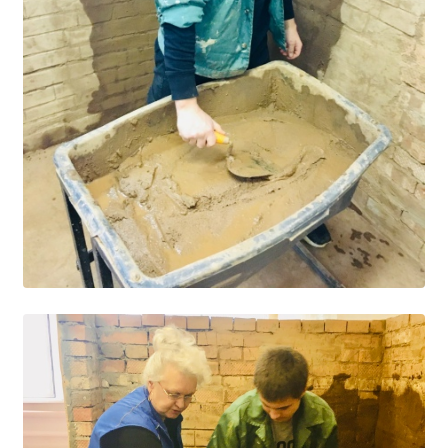
Студенческий совет
Студенческий спортивный клуб
МЕТОДИЧЕСКАЯ РАБОТА
В помощь педагогам и мастерам ПО
ПРОЧЕЕ
История нашего техникума
Фотографии техникума
ПОЛЕЗНЫЕ ССЫЛКИ
Министерство науки и высшего образования
РФ
Главное управление по контролю за оборотом
наркотиков