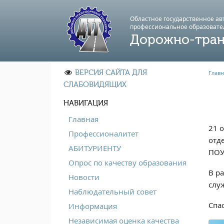
Областное государственное а
профессиональноe образовате
Дорожно-тран
ВЕРСИЯ САЙТА ДЛЯ
Главн
СЛАБОВИДЯЩИХ
НАВИГАЦИЯ
Главная
21 
Профессионалитет
отд
АБИТУРИЕНТУ
ПОУ
Опрос по качеству образования
В р
Новости
слу
Наблюдательный совет
Спа
Информация
Независимая оценка качества