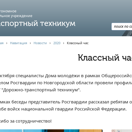
втономное
льное учреждение
спортный техникум
ая
›
Навигация
›
Новости
›
2020
›
Классный час
Классный ча
октября специалисты Дома молодёжи в рамках Общероссийс
елом Росгвардии по Новгородской области провели профила
 "Дорожно-транспортный техникум".
амках беседы представитель Росгвардии рассказал ребятам о
жбе войск национальной гвардии Российской Федерации.
сибо за сотрудничество!