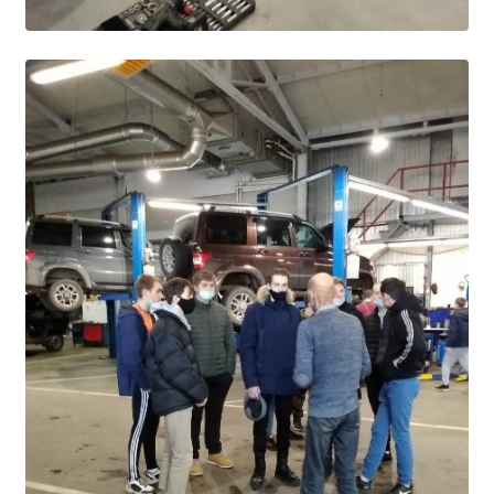
Расписание занятий
Заочное отделение
Локальные акты
ВОСПИТАТЕЛЬНАЯ РАБОТА
Безопасность на железной дороге
ГТО
Дополнительное образование
Информационная безопасность
Информация для детей-сирот
Памятные даты военной истории
Пожарная безопасность
Программа воспитания
Противодействие терроризму
Профилактическая работа
Работа педагога-психолога