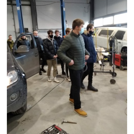
Образование
Образовательные стандарты и требования
Руководство
Педагогический состав
Материально-техническое обеспечение и
оснащенность образовательного процесса.
Доступная среда
Стипендии и меры поддержки обучающихся
Платные образовательные услуги
Финансово-хозяйственная деятельность
Вакантные места для приёма (перевода)
Международное сотрудничество
Организация питания в образовательной
организации
УЧЕБНАЯ РАБОТА