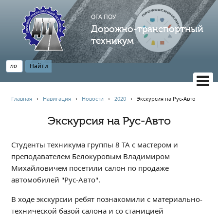
ОГА ПОУ
Дорожно-транспортный
техникум
ВЕРСИЯ САЙТА ДЛЯ СЛАБОВИДЯЩИХ
Главная
›
Навигация
›
Новости
›
2020
›
Экскурсия на Рус-Авто
НАВИГАЦИЯ
Экскурсия на Рус-Авто
Главная
Профессионалитет
Студенты техникума группы 8 ТА с мастером и
АБИТУРИЕНТУ
преподавателем Белокуровым Владимиром
Михайловичем посетили салон по продаже
Опрос по качеству образования
автомобилей "Рус-Авто".
Новости
Наблюдательный совет
В ходе экскурсии ребят познакомили с материально-
технической базой салона и со станицией
Информация