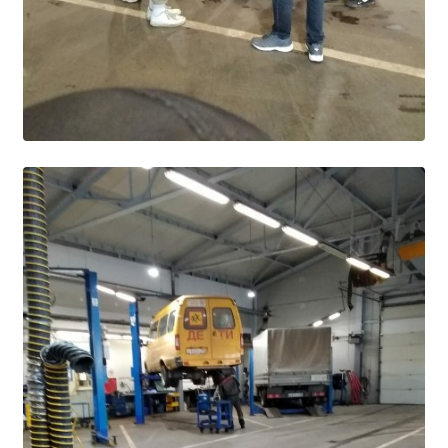
Студенческий совет
Студенческий спортивный клуб
МЕТОДИЧЕСКАЯ РАБОТА
В помощь педагогам и мастерам ПО
ПРОЧЕЕ
История нашего техникума
Фотографии техникума
ПОЛЕЗНЫЕ ССЫЛКИ
Министерство науки и высшего образования
РФ
Главное управление по контролю за оборотом
наркотиков