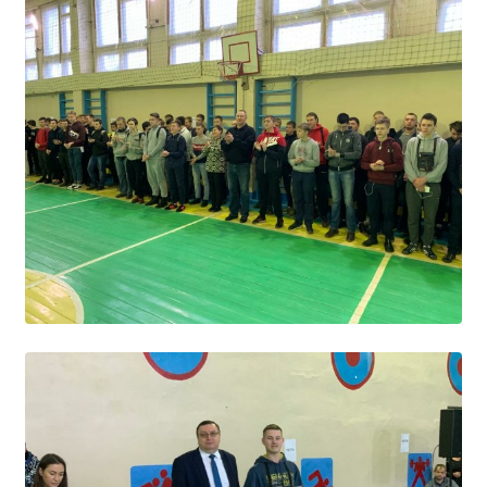
Независимая оценка качества
Профориентация
Обращения онлайн
Контакты
Региональный центр по профилактике ДДТТ
Учебно-производственный комплекс
Центр карьеры
Противодействие коррупции
Всероссийское чемпионатное движение
Региональная инновационная площадка
СВЕДЕНИЯ ОБ ОБРАЗОВАТЕЛЬНОЙ ОРГАНИЗАЦИИ
Основные сведения
Структура и органы управления образовательной
организацией
Документы