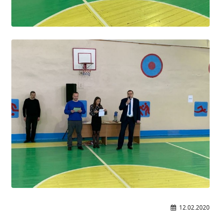
Расписание занятий
Заочное отделение
Локальные акты
ВОСПИТАТЕЛЬНАЯ РАБОТА
Безопасность на железной дороге
ГТО
Дополнительное образование
Информационная безопасность
Информация для детей-сирот
Памятные даты военной истории
Пожарная безопасность
Программа воспитания
Противодействие терроризму
Профилактическая работа
12.02.2020
Работа педагога-психолога