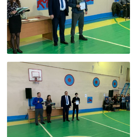
Образование
Образовательные стандарты и требования
Руководство
Педагогический состав
Материально-техническое обеспечение и
оснащенность образовательного процесса.
Доступная среда
Стипендии и меры поддержки обучающихся
Платные образовательные услуги
Финансово-хозяйственная деятельность
Вакантные места для приёма (перевода)
Международное сотрудничество
Организация питания в образовательной
организации
УЧЕБНАЯ РАБОТА