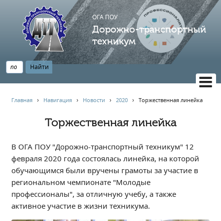
ОГА ПОУ
Дорожно-транспортный
техникум
ВЕРСИЯ САЙТА ДЛЯ СЛАБОВИДЯЩИХ
Главная
›
Навигация
›
Новости
›
2020
›
Торжественная линейка
НАВИГАЦИЯ
Торжественная линейка
Главная
Профессионалитет
В ОГА ПОУ "Дорожно-транспортный техникум" 12
АБИТУРИЕНТУ
февраля 2020 года состоялась линейка, на которой
обучающимся были вручены грамоты за участие в
Опрос по качеству образования
региональном чемпионате "Молодые
Новости
профессионалы", за отличную учебу, а также
Наблюдательный совет
активное участие в жизни техникума.
Информация