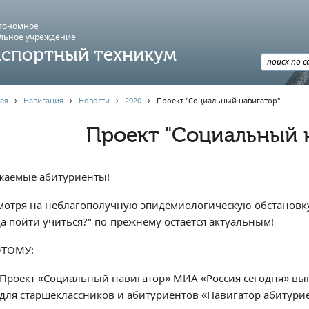
втономное
льное учреждение
спортный техникум
ая
›
Навигация
›
Новости
›
2020
›
Проект "Социальный навигатор"
Проект "Социальный 
жаемые абитуриенты!
мотря на неблагополучную эпидемиологическую обстановку 
да пойти учиться?" по-прежнему остается актуальным!
ТОМУ:
Проект «Социальный навигатор» МИА «Россия сегодня» в
для старшеклассников и абитуриентов «Навигатор абитури