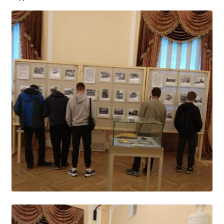
Независимая оценка качества
Профориентация
Обращения онлайн
Контакты
Региональный центр по профилактике ДДТТ
Учебно-производственный комплекс
Центр карьеры
Противодействие коррупции
Всероссийское чемпионатное движение
Региональная инновационная площадка
СВЕДЕНИЯ ОБ ОБРАЗОВАТЕЛЬНОЙ ОРГАНИЗАЦИИ
Основные сведения
Структура и органы управления образовательной
организацией
Документы