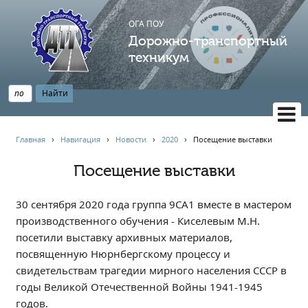
ОГА ПОУ
Дорожно-транспортный
техникум
ВЕРСИЯ САЙТА ДЛЯ СЛАБОВИДЯЩИХ
Главная
›
Навигация
›
Новости
›
2020
›
Посещение выставки
НАВИГАЦИЯ
Посещение выставки
Главная
Профессионалитет
30 сентября 2020 года группа 9СА1 вместе в мастером
АБИТУРИЕНТУ
производственного обучения - Киселевым М.Н.
посетили выставку архивных материалов,
Опрос по качеству образования
посвященную Нюрнбергскому процессу и
Новости
свидетельствам трагедии мирного населения СССР в
Наблюдательный совет
годы Великой Отечественной Войны 1941-1945
Информация
годов.