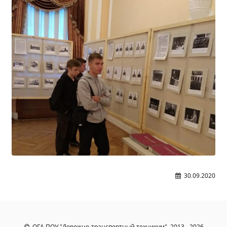
Образование
Образовательные стандарты и требования
Руководство
Педагогический состав
Материально-техническое обеспечение и
оснащенность образовательного процесса.
Доступная среда
Стипендии и меры поддержки обучающихся
Платные образовательные услуги
Финансово-хозяйственная деятельность
Вакантные места для приёма (перевода)
Международное сотрудничество
30.09.2020
Организация питания в образовательной
организации
УЧЕБНАЯ РАБОТА
ОГА ПОУ "Дорожно-транспортный техникум", 2013 - 2026