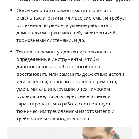
Образование
Обслуживание и ремонт могут включать
Образовательные стандарты и требования
отдельные агрегаты или все системы, и требует
Руководство
от техника по ремонту умение работать с
двигателями, трансмиссией, электроникой,
Педагогический состав
тормозными системами, и др.
Материально-техническое обеспечение и
оснащенность образовательного процесса.
Техник по ремонту должен использовать
Доступная среда
определенные инструменты, чтобы
Стипендии и меры поддержки обучающихся
диагностировать работоспособность,
Платные образовательные услуги
восстановить или заменить дефектные детали
или агрегаты, проверить качество ремонта,
Финансово-хозяйственная деятельность
уметь читать инструкции в техническом
Вакантные места для приёма (перевода)
руководстве, писать сервисные отчеты и
Международное сотрудничество
гарантировать, что работа соответствует
Организация питания в образовательной
техническим требованиям изготовителя и
организации
требованиям законодательства.
УЧЕБНАЯ РАБОТА