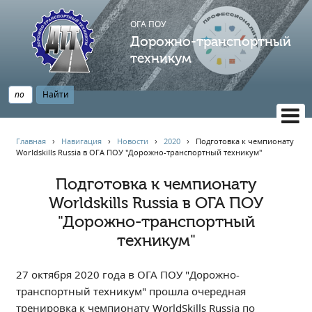
ОГА ПОУ
Дорожно-транспортный
техникум
ВЕРСИЯ САЙТА ДЛЯ СЛАБОВИДЯЩИХ
Главная
›
Навигация
›
Новости
›
2020
›
Подготовка к чемпионату
Worldskills Russia в ОГА ПОУ "Дорожно-транспортный техникум"
НАВИГАЦИЯ
Главная
Подготовка к чемпионату
Worldskills Russia в ОГА ПОУ
Профессионалитет
"Дорожно-транспортный
АБИТУРИЕНТУ
техникум"
Опрос по качеству образования
Новости
27 октября 2020 года в ОГА ПОУ "Дорожно-
Наблюдательный совет
транспортный техникум" прошла очередная
Информация
тренировка к чемпионату WorldSkills Russia по