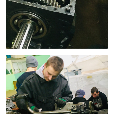
Студенческий совет
Студенческий спортивный клуб
МЕТОДИЧЕСКАЯ РАБОТА
В помощь педагогам и мастерам ПО
ПРОЧЕЕ
История нашего техникума
Фотографии техникума
ПОЛЕЗНЫЕ ССЫЛКИ
Министерство науки и высшего образования
РФ
Главное управление по контролю за оборотом
наркотиков