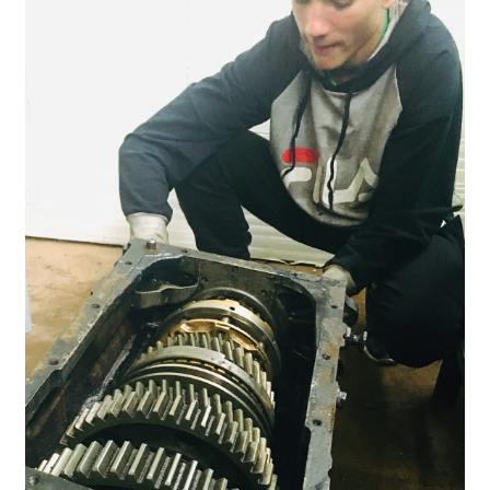
Расписание занятий
Заочное отделение
Локальные акты
ВОСПИТАТЕЛЬНАЯ РАБОТА
Безопасность на железной дороге
ГТО
Дополнительное образование
Информационная безопасность
Информация для детей-сирот
Памятные даты военной истории
Пожарная безопасность
Программа воспитания
Противодействие терроризму
Профилактическая работа
Работа педагога-психолога