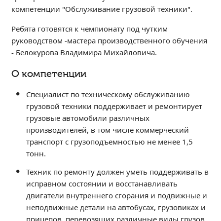
Независимая оценка качества
компетенции "Обслуживание грузовой техники".
Профориентация
Ребята готовятся к чемпионату под чутким
Обращения онлайн
руководством -мастера производственного обучения
Контакты
- Белокурова Владимира Михайловича.
Региональный центр по профилактике ДДТТ
О компетенции
Учебно-производственный комплекс
Центр карьеры
Специалист по техническому обслуживанию
грузовой техники поддерживает и ремонтирует
Противодействие коррупции
грузовые автомобили различных
Всероссийское чемпионатное движение
производителей, в том числе коммерческий
Региональная инновационная площадка
транспорт с грузоподъемностью не менее 1,5
тонн.
СВЕДЕНИЯ ОБ ОБРАЗОВАТЕЛЬНОЙ ОРГАНИЗАЦИИ
Техник по ремонту должен уметь поддерживать в
Основные сведения
исправном состоянии и восстанавливать
Структура и органы управления образовательной
двигатели внутреннего сгорания и подвижные и
организацией
неподвижные детали на автобусах, грузовиках и
Документы
прицепов, перевозящих различные виды грузов.