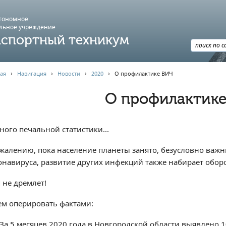
втономное
льное учреждение
спортный техникум
ая
›
Навигация
›
Новости
›
2020
›
О профилактике ВИЧ
О профилактик
ного печальной статистики...
ожалению, пока население планеты занято, безусловно важ
онавируса, развитие других инфекций также набирает обор
 не дремлет!
ем оперировать фактами:
За 5 месяцев 2020 года в Новгородской области выявлено 