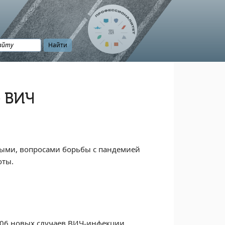
е ВИЧ
ными, вопросами борьбы с пандемией
оты.
106 новых случаев ВИЧ-инфекции.