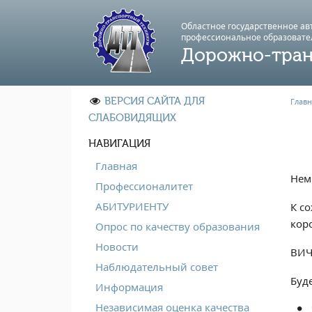
Областное государственное а
профессиональноe образовате
Дорожно-тран
ВЕРСИЯ САЙТА ДЛЯ
Главн
СЛАБОВИДЯЩИХ
НАВИГАЦИЯ
Главная
Нем
Профессионалитет
АБИТУРИЕНТУ
К с
кор
Опрос по качеству образования
Новости
ВИЧ
Наблюдательный совет
Буд
Информация
Независимая оценка качества