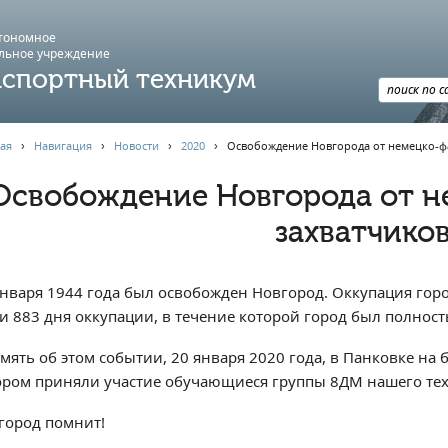
втономное
льное учреждение
спортный техникум
ая
›
Навигация
›
Новости
›
2020
›
Освобождение Новгорода от немецко-ф
Освобождение Новгорода от н
захватчико
января 1944 года был освобожден Новгород. Оккупация город
и 883 дня оккупации, в течение которой город был полнос
амять об этом событии, 20 января 2020 года, в Панковке на
ором приняли участие обучающиеся группы 8ДМ нашего те
город помнит!