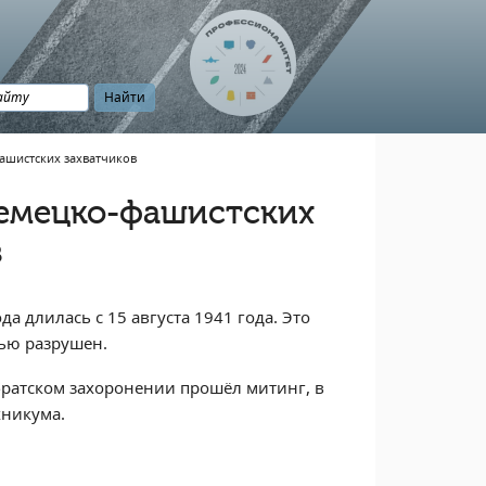
ашистских захватчиков
емецко-фашистских
в
а длилась с 15 августа 1941 года. Это
тью разрушен.
 братском захоронении прошёл митинг, в
хникума.