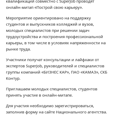
квалификаций совместно с SuperJob проводят
Независимая оценка качества
онлайн-митап «Построй свою карьеру».
Профориентация
Мероприятие ориентировано на поддержку
Обращения онлайн
студентов и выпускников колледжей и вузов,
Контакты
молодых специалистов при решении задач
Региональный центр по профилактике ДДТТ
трудоустройства и построения профессиональной
Учебно-производственный комплекс
карьеры, в том числе в условиях напряженности на
Центр карьеры
рынке труда.
Противодействие коррупции
Участники получат консультации и лайфхаки от
Всероссийское чемпионатное движение
экспертов SuperJob, руководителей и специалистов
Региональная инновационная площадка
группы компаний «БИЗНЕС КАР», ПАО «КАМАЗ», СКБ
Контур.
СВЕДЕНИЯ ОБ ОБРАЗОВАТЕЛЬНОЙ ОРГАНИЗАЦИИ
Приглашаем молодых специалистов, студентов
Основные сведения
принять участие в онлайн-митапе.
Структура и органы управления образовательной
Для участия необходимо зарегистрироваться,
организацией
заполнив форму на сайте Национального агентства.
Документы