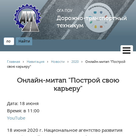
ОГА ПОУ
Дорожно-транспортный
техникум
ВЕРСИЯ САЙТА ДЛЯ СЛАБОВИДЯЩИХ
Главная
›
Навигация
›
Новости
›
2020
›
Онлайн-митап "Построй
свою карьеру"
НАВИГАЦИЯ
Главная
Онлайн-митап "Построй свою
карьеру"
Профессионалитет
АБИТУРИЕНТУ
Дата: 18 июня
Опрос по качеству образования
Время: в 11:00
Новости
YouTube
Наблюдательный совет
18 июня 2020 г. Национальное агентство развития
Информация