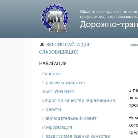
Областное государственное а
профессиональноe образовате
Дорожно-тран
ВЕРСИЯ САЙТА ДЛЯ
Главн
СЛАБОВИДЯЩИХ
НАВИГАЦИЯ
Главная
Профессионалитет
В п
АБИТУРИЕНТУ
акц
Опрос по качеству образования
про
Новости
Ном
Наблюдательный совет
кот
Информация
сред
Независимая оценка качества