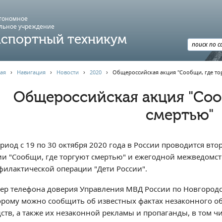
втономное
льное учреждение
спортный техникум
ая
›
Навигация
›
Новости
›
2020
›
Общероссийская акция "Сообщи, где то
Общероссийская акция "Соо
смертью"
ериод с 19 по 30 октября 2020 года в России проводится в
ии "Сообщи, где торгуют смертью" и ежегодной межведомс
филактической операции "Дети России".
ер телефона доверия Управления МВД России по Новгородско
орому можно сообщить об известных фактах незаконного о
ств, а также их незаконной рекламы и пропаганды, в том чи