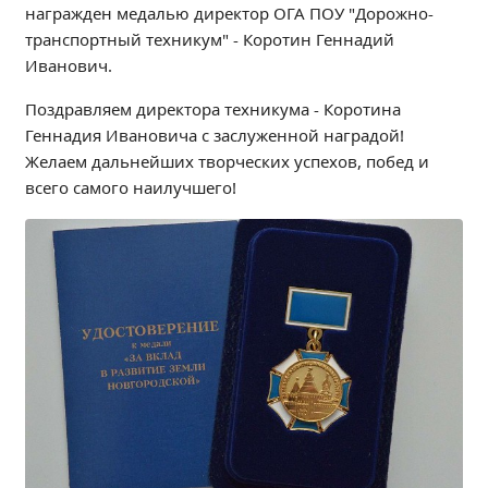
награжден медалью директор ОГА ПОУ "Дорожно-
Независимая оценка качества
транспортный техникум" - Коротин Геннадий
Профориентация
Иванович.
Обращения онлайн
Поздравляем директора техникума - Коротина
Контакты
Геннадия Ивановича с заслуженной наградой!
Региональный центр по профилактике ДДТТ
Желаем дальнейших творческих успехов, побед и
Учебно-производственный комплекс
всего самого наилучшего!
Центр карьеры
Противодействие коррупции
Всероссийское чемпионатное движение
Региональная инновационная площадка
СВЕДЕНИЯ ОБ ОБРАЗОВАТЕЛЬНОЙ ОРГАНИЗАЦИИ
Основные сведения
Структура и органы управления образовательной
организацией
Документы