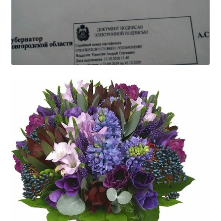
Расписание занятий
Заочное отделение
Локальные акты
ВОСПИТАТЕЛЬНАЯ РАБОТА
Безопасность на железной дороге
ГТО
Дополнительное образование
Информационная безопасность
Информация для детей-сирот
Памятные даты военной истории
Пожарная безопасность
Программа воспитания
Противодействие терроризму
Профилактическая работа
Работа педагога-психолога