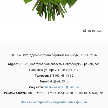
Студенческий совет
Студенческий спортивный клуб
МЕТОДИЧЕСКАЯ РАБОТА
16.10.2020
В помощь педагогам и мастерам ПО
ПРОЧЕЕ
История нашего техникума
ОГА ПОУ "Дорожно-транспортный техникум", 2013 - 2026
Фотографии техникума
Адрес:
173526, Новгородская область, Новгородский район, пос.
Панковка, ул. Промышленная, д. 7.
Телефон:
8 (8162) 68-44-62
ПОЛЕЗНЫЕ ССЫЛКИ
E-mail:
dtt@edu53.ru
Министерство науки и высшего образования
Соц. сети:
Вконтакте
,
Rutube
РФ
Режим работы:
Пн - Сб: 8:30 - 17:00; Обед: 12:30 - 13:00; Вс: выходной.
Главное управление по контролю за оборотом
Политика обработки персональных данных
наркотиков