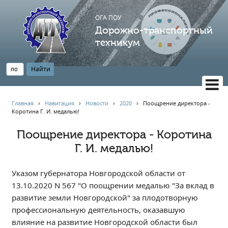
ОГА ПОУ
Дорожно-транспортный
техникум
ВЕРСИЯ САЙТА ДЛЯ СЛАБОВИДЯЩИХ
Главная
›
Навигация
›
Новости
›
2020
›
Поощрение директора -
Коротина Г. И. медалью!
НАВИГАЦИЯ
Главная
Поощрение директора - Коротина
Г. И. медалью!
Профессионалитет
АБИТУРИЕНТУ
Указом губернатора Новгородской области от
Опрос по качеству образования
13.10.2020 N 567 "О поощрении медалью "За вклад в
Новости
развитие земли Новгородской" за плодотворную
Наблюдательный совет
профессиональную деятельность, оказавшую
Информация
влияние на развитие Новгородской области был