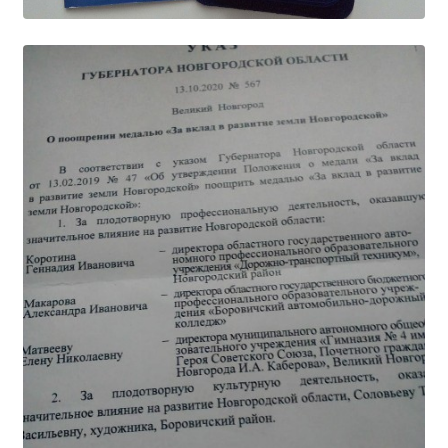
Образование
Образовательные стандарты и требования
Руководство
Педагогический состав
Материально-техническое обеспечение и
оснащенность образовательного процесса.
Доступная среда
Стипендии и меры поддержки обучающихся
Платные образовательные услуги
Финансово-хозяйственная деятельность
Вакантные места для приёма (перевода)
Международное сотрудничество
Организация питания в образовательной
организации
УЧЕБНАЯ РАБОТА