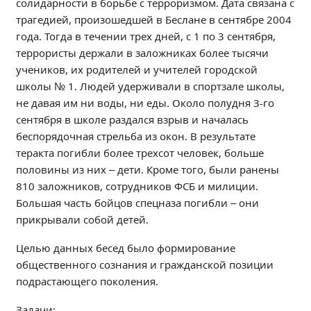
солидарности в борьбе с терроризмом. Дата связана с
Независимая оценка качества
трагедией, произошедшей в Беслане в сентябре 2004
Профориентация
года. Тогда в течении трех дней, с 1 по 3 сентября,
Обращения онлайн
террористы держали в заложниках более тысячи
учеников, их родителей и учителей городской
Контакты
школы № 1. Людей удерживали в спортзале школы,
Региональный центр по профилактике ДДТТ
не давая им ни воды, ни еды. Около полудня 3-го
Учебно-производственный комплекс
сентября в школе раздался взрыв и началась
Центр карьеры
беспорядочная стрельба из окон. В результате
Противодействие коррупции
теракта погибли более трехсот человек, больше
половины из них – дети. Кроме того, были ранены
Всероссийское чемпионатное движение
810 заложников, сотрудников ФСБ и милиции.
Региональная инновационная площадка
Большая часть бойцов спецназа погибли – они
прикрывали собой детей.
СВЕДЕНИЯ ОБ ОБРАЗОВАТЕЛЬНОЙ ОРГАНИЗАЦИИ
Целью данных бесед было формирование
Основные сведения
общественного сознания и гражданской позиции
Структура и органы управления образовательной
подрастающего поколения.
организацией
Документы
Задачи: