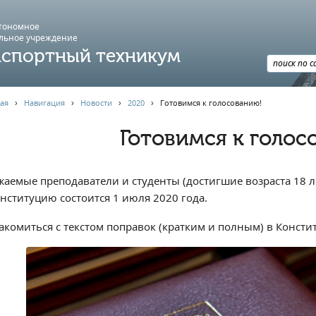
втономное
льное учреждение
спортный техникум
ая
›
Навигация
›
Новости
›
2020
›
Готовимся к голосованию!
Готовимся к голос
жаемые преподаватели и студенты (достигшие возраста 18 л
онституцию состоится 1 июля 2020 года.
акомиться с текстом поправок (кратким и полным) в Конс