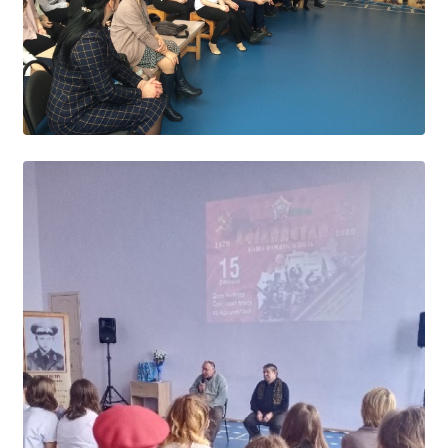
Расписание занятий
Заочное отделение
Локальные акты
ВОСПИТАТЕЛЬНАЯ РАБОТА
Безопасность на железной дороге
ГТО
Дополнительное образование
Информационная безопасность
Информация для детей-сирот
Памятные даты военной истории
Пожарная безопасность
Программа воспитания
Противодействие терроризму
Профилактическая работа
Работа педагога-психолога