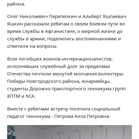
района.
Независимая оценка качества
Профориентация
Олег Николаевич Перепелкин и Альберт Яшпаевич
Обращения онлайн
Яшкин рассказали ребятам о своем боевом пути во
время службы в Афганистане, о мирной жизни до
Контакты
службы в армии, поделились воспоминаниями и
Региональный центр по профилактике ДДТТ
ответили на вопросы.
Учебно-производственный комплекс
Центр карьеры
Всех погибших воинов-интернационалистов,
исполнявших служебный долг за пределами
Противодействие коррупции
Отечества почтили минутой молчания волонтеры
Всероссийское чемпионатное движение
Победы Новгородского района, юнармейцы,
Региональная инновационная площадка
студенты Дорожно-транспортного техникума групп
8ПТМ и 9СА.
СВЕДЕНИЯ ОБ ОБРАЗОВАТЕЛЬНОЙ ОРГАНИЗАЦИИ
Вместе с ребятами встречу посетила социальный
Основные сведения
педагог техникума - Петрова Алла Петровна.
Структура и органы управления образовательной
организацией
Документы