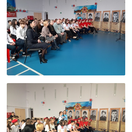
Образование
Образовательные стандарты и требования
Руководство
Педагогический состав
Материально-техническое обеспечение и
оснащенность образовательного процесса.
Доступная среда
Стипендии и меры поддержки обучающихся
Платные образовательные услуги
Финансово-хозяйственная деятельность
Вакантные места для приёма (перевода)
Международное сотрудничество
Организация питания в образовательной
организации
УЧЕБНАЯ РАБОТА