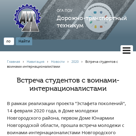
ОГА ПОУ
Дорожно-транспортный
техникум
ВЕРСИЯ САЙТА ДЛЯ СЛАБОВИДЯЩИХ
Главная
›
Навигация
›
Новости
›
2020
›
Встреча студентов с
воинами-интернационалистами
НАВИГАЦИЯ
Главная
Встреча студентов с воинами-
интернационалистами
Профессионалитет
АБИТУРИЕНТУ
В рамках реализации проекта "Эстафета поколений",
Опрос по качеству образования
14 февраля 2020 года, в Доме молодежи
Новости
Новгородского района, первом Доме Юнармии
Наблюдательный совет
Новгородской области, прошла встреча молодежи с
Информация
воинами-интернационалистами Новгородского