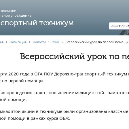
втономное
льное учреждение
спортный техникум
ая
›
Навигация
›
Новости
›
2020
›
Всероссийский урок по первой помощи
Всероссийский урок по 
арта 2020 года в ОГА ПОУ Дорожно-транспортный техникум 
к по первой помощи.
ью проведения стало - повышение медицинской грамотност
вой помощи.
амках этой акции в техникуме были организованы классные
вой помощи в рамках курса ОБЖ.