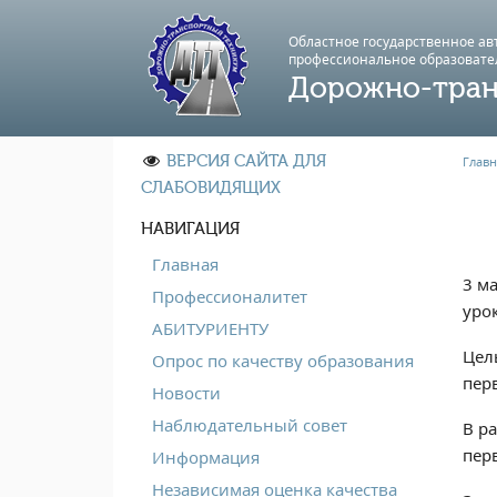
Областное государственное а
профессиональноe образовате
Дорожно-тран
ВЕРСИЯ САЙТА ДЛЯ
Главн
СЛАБОВИДЯЩИХ
НАВИГАЦИЯ
Главная
3 м
Профессионалитет
уро
АБИТУРИЕНТУ
Цел
Опрос по качеству образования
пер
Новости
Наблюдательный совет
В р
пер
Информация
Независимая оценка качества