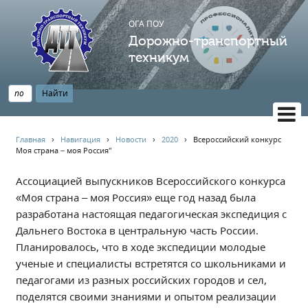
ОГА ПОУ
Дорожно-транспортный
техникум
ВЕРСИЯ САЙТА ДЛЯ СЛАБОВИДЯЩИХ
Главная
›
Навигация
›
Новости
›
2020
›
Всероссийский конкурс
Моя страна – моя Россия"
НАВИГАЦИЯ
Главная
Ассоциацией выпускников Всероссийского конкурса
«Моя страна – моя Россия» еще год назад была
Профессионалитет
разработана настоящая педагогическая экспедиция с
АБИТУРИЕНТУ
Дальнего Востока в центральную часть России.
Опрос по качеству образования
Планировалось, что в ходе экспедиции молодые
Новости
ученые и специалисты встретятся со школьниками и
Наблюдательный совет
педагогами из разных российских городов и сел,
поделятся своими знаниями и опытом реализации
Информация