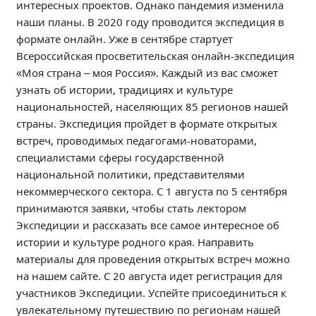
интересных проектов. Однако пандемия изменила
Независимая оценка качества
наши планы. В 2020 году проводится экспедиция в
Профориентация
формате онлайн. Уже в сентябре стартует
Обращения онлайн
Всероссийская просветительская онлайн-экспедиция
Контакты
«Моя страна – моя Россия». Каждый из вас сможет
узнать об истории, традициях и культуре
Региональный центр по профилактике ДДТТ
национальностей, населяющих 85 регионов нашей
Учебно-производственный комплекс
страны. Экспедиция пройдет в формате открытых
Центр карьеры
встреч, проводимых педагогами-новаторами,
Противодействие коррупции
специалистами сферы государственной
национальной политики, представителями
Всероссийское чемпионатное движение
некоммерческого сектора. С 1 августа по 5 сентября
Региональная инновационная площадка
принимаются заявки, чтобы стать лектором
Экспедиции и рассказать все самое интересное об
СВЕДЕНИЯ ОБ ОБРАЗОВАТЕЛЬНОЙ ОРГАНИЗАЦИИ
истории и культуре родного края. Направить
Основные сведения
материалы для проведения открытых встреч можно
на нашем сайте. С 20 августа идет регистрация для
Структура и органы управления образовательной
организацией
участников Экспедиции. Успейте присоединиться к
увлекательному путешествию по регионам нашей
Документы