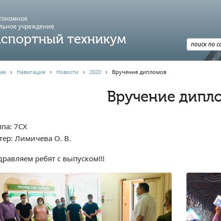
втономное
льное учреждение
спортный техникум
ая
›
Навигация
›
Новости
›
2020
›
Вручение дипломов
Вручение дипл
па: 7СХ
тер: Лимичева О. В.
дравляем ребят с выпуском!!!