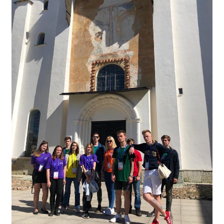
Студенческий совет
Студенческий спортивный клуб
МЕТОДИЧЕСКАЯ РАБОТА
В помощь педагогам и мастерам ПО
ПРОЧЕЕ
История нашего техникума
Фотографии техникума
ПОЛЕЗНЫЕ ССЫЛКИ
Министерство науки и высшего образования
РФ
Главное управление по контролю за оборотом
наркотиков