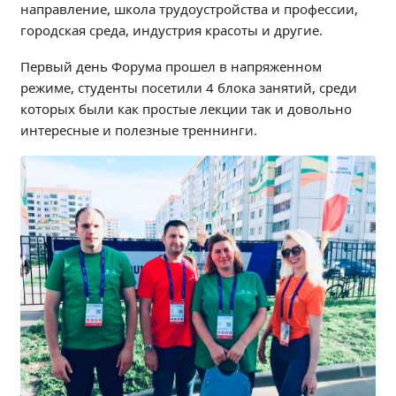
направление, школа трудоустройства и профессии,
Образование
городская среда, индустрия красоты и другие.
Образовательные стандарты и требования
Первый день Форума прошел в напряженном
Руководство
режиме, студенты посетили 4 блока занятий, среди
Педагогический состав
которых были как простые лекции так и довольно
Материально-техническое обеспечение и
интересные и полезные треннинги.
оснащенность образовательного процесса.
Доступная среда
Стипендии и меры поддержки обучающихся
Платные образовательные услуги
Финансово-хозяйственная деятельность
Вакантные места для приёма (перевода)
Международное сотрудничество
Организация питания в образовательной
организации
УЧЕБНАЯ РАБОТА