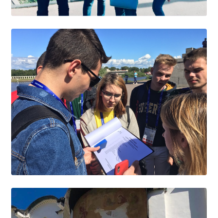
Расписание занятий
Заочное отделение
Локальные акты
ВОСПИТАТЕЛЬНАЯ РАБОТА
Безопасность на железной дороге
ГТО
Дополнительное образование
Информационная безопасность
Информация для детей-сирот
Памятные даты военной истории
Пожарная безопасность
Программа воспитания
Противодействие терроризму
Профилактическая работа
Работа педагога-психолога