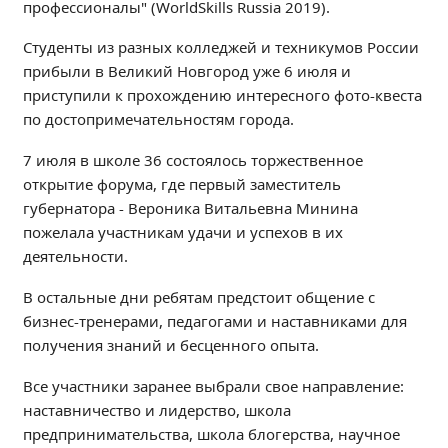
профессионалы" (WorldSkills Russia 2019).
Независимая оценка качества
Профориентация
Студенты из разных колледжей и техникумов России
прибыли в Великий Новгород уже 6 июля и
Обращения онлайн
приступили к прохождению интересного фото-квеста
Контакты
по достопримечательностям города.
Региональный центр по профилактике ДДТТ
Учебно-производственный комплекс
7 июля в школе 36 состоялось торжественное
открытие форума, где первый заместитель
Центр карьеры
губернатора - Вероника Витальевна Минина
Противодействие коррупции
пожелала участникам удачи и успехов в их
Всероссийское чемпионатное движение
деятельности.
Региональная инновационная площадка
В остальные дни ребятам предстоит общение с
бизнес-тренерами, педагогами и наставниками для
СВЕДЕНИЯ ОБ ОБРАЗОВАТЕЛЬНОЙ ОРГАНИЗАЦИИ
получения знаний и бесценного опыта.
Основные сведения
Все участники заранее выбрали свое направление:
Структура и органы управления образовательной
наставничество и лидерство, школа
организацией
предпринимательства, школа блогерства, научное
Документы