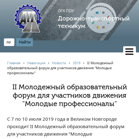
ОГА ПОУ
Дорожно-транспортный
техникум
ВЕРСИЯ САЙТА ДЛЯ СЛАБОВИДЯЩИХ
Главная
›
Навигация
›
Новости
›
2019
›
II Молодежный
образовательный форум для участников движения "Молодые
НАВИГАЦИЯ
профессионалы"
Главная
II Молодежный образовательный
Профессионалитет
форум для участников движения
АБИТУРИЕНТУ
"Молодые профессионалы"
Опрос по качеству образования
Новости
С 7 по 10 июля 2019 года в Великом Новгороде
Наблюдательный совет
проходит II Молодежный образовательный форум
для участников движения "Молодые
Информация