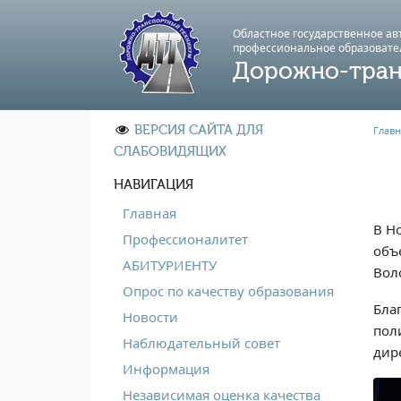
Областное государственное а
профессиональноe образовате
Дорожно-тран
ВЕРСИЯ САЙТА ДЛЯ
Главн
СЛАБОВИДЯЩИХ
НАВИГАЦИЯ
Главная
В Н
Профессионалитет
объ
АБИТУРИЕНТУ
Вол
Опрос по качеству образования
Бла
Новости
пол
Наблюдательный совет
дир
Информация
Независимая оценка качества