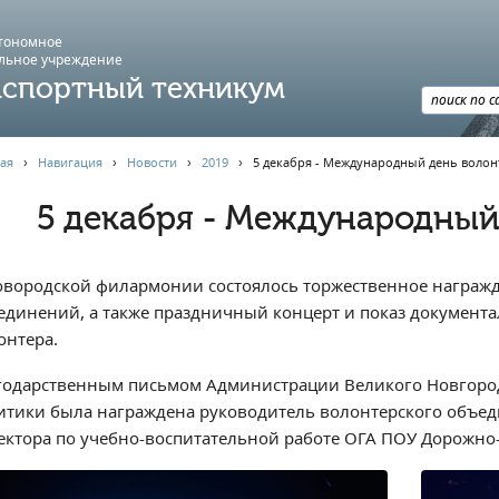
втономное
льное учреждение
спортный техникум
ая
›
Навигация
›
Новости
›
2019
›
5 декабря - Международный день волон
5 декабря - Международный
овородской филармонии состоялось торжественное награжд
единений, а также праздничный концерт и показ докумен
онтера.
годарственным письмом Администрации Великого Новгород
итики была награждена руководитель волонтерского объед
ектора по учебно-воспитательной работе ОГА ПОУ Дорожно-