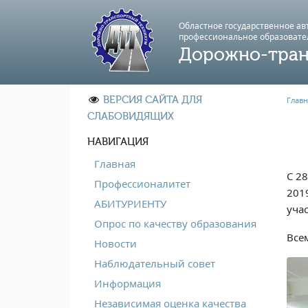
Областное государственное а
профессиональноe образовате
Дорожно-тран
ВЕРСИЯ САЙТА ДЛЯ
Главн
СЛАБОВИДЯЩИХ
НАВИГАЦИЯ
Главная
С 2
Профессионалитет
201
АБИТУРИЕНТУ
уча
Опрос по качеству образования
Все
Новости
Наблюдательный совет
Информация
Независимая оценка качества