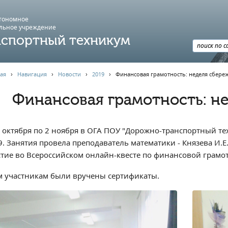
втономное
льное учреждение
спортный техникум
ая
›
Навигация
›
Новости
›
2019
›
Финансовая грамотность: неделя сбере
Финансовая грамотность: н
8 октября по 2 ноября в ОГА ПОУ "Дорожно-транспортный т
9. Занятия провела преподаватель математики - Князева И.Е
стие во Всероссийском онлайн-квесте по финансовой грамот
м участникам были вручены сертификаты.