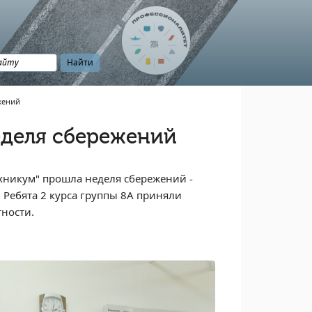
жений
еделя сбережений
ехникум" прошла неделя сбережений -
. Ребята 2 курса группы 8А приняли
ности.