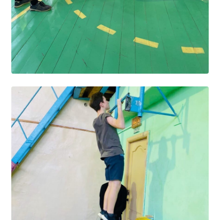
Образование
Образовательные стандарты и требования
Руководство
Педагогический состав
Материально-техническое обеспечение и
оснащенность образовательного процесса.
Доступная среда
Стипендии и меры поддержки обучающихся
Платные образовательные услуги
Финансово-хозяйственная деятельность
Вакантные места для приёма (перевода)
Международное сотрудничество
Организация питания в образовательной
организации
УЧЕБНАЯ РАБОТА