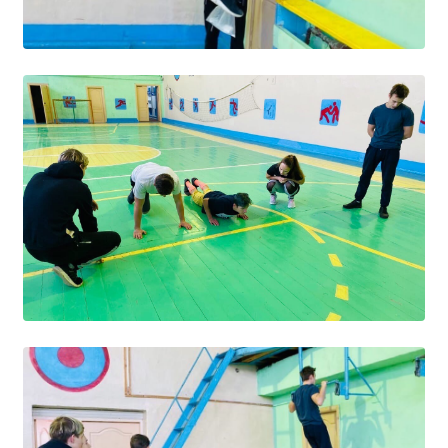
Расписание занятий
Заочное отделение
Локальные акты
ВОСПИТАТЕЛЬНАЯ РАБОТА
Безопасность на железной дороге
ГТО
Дополнительное образование
Информационная безопасность
Информация для детей-сирот
Памятные даты военной истории
Пожарная безопасность
Программа воспитания
Противодействие терроризму
Профилактическая работа
Работа педагога-психолога