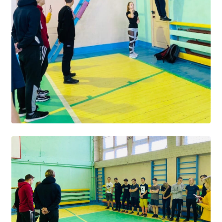
Студенческий совет
Студенческий спортивный клуб
МЕТОДИЧЕСКАЯ РАБОТА
В помощь педагогам и мастерам ПО
ПРОЧЕЕ
История нашего техникума
Фотографии техникума
ПОЛЕЗНЫЕ ССЫЛКИ
Министерство науки и высшего образования
РФ
Главное управление по контролю за оборотом
наркотиков