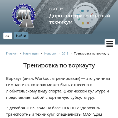
ОГА ПОУ
Дорожно-транспортный
техникум
ВЕРСИЯ САЙТА ДЛЯ СЛАБОВИДЯЩИХ
Главная
›
Навигация
›
Новости
›
2019
›
Тренировка по воркауту
НАВИГАЦИЯ
Тренировка по воркауту
Главная
Профессионалитет
Воркаут (англ. Workout «тренировка») — это уличная
АБИТУРИЕНТУ
гимнастика, которая может быть отнесена к
любительскому виду спорта, физической культуре и
Опрос по качеству образования
представляет собой спортивную субкультуру.
Новости
Наблюдательный совет
3 декабря 2019 года на базе ОГА ПОУ "Дорожно-
транспортный техникум" специалисты МАУ "Дом
Информация