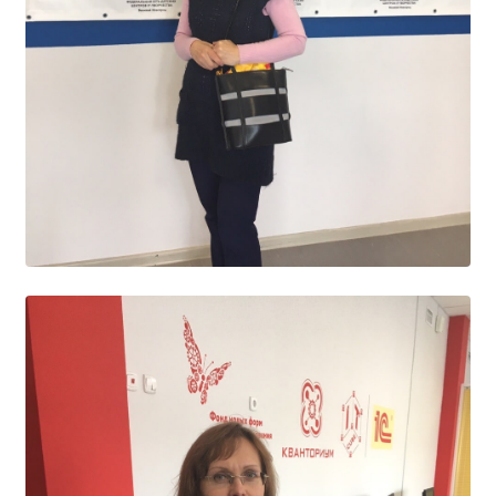
Образование
Образовательные стандарты и требования
Руководство
Педагогический состав
Материально-техническое обеспечение и
оснащенность образовательного процесса.
Доступная среда
Стипендии и меры поддержки обучающихся
Платные образовательные услуги
Финансово-хозяйственная деятельность
Вакантные места для приёма (перевода)
Международное сотрудничество
Организация питания в образовательной
организации
УЧЕБНАЯ РАБОТА