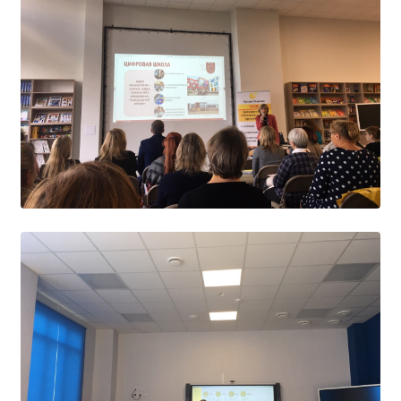
Студенческий совет
Студенческий спортивный клуб
МЕТОДИЧЕСКАЯ РАБОТА
В помощь педагогам и мастерам ПО
ПРОЧЕЕ
История нашего техникума
Фотографии техникума
ПОЛЕЗНЫЕ ССЫЛКИ
Министерство науки и высшего образования
РФ
Главное управление по контролю за оборотом
наркотиков