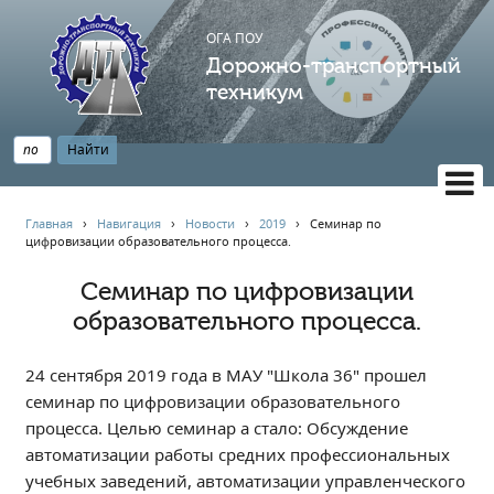
ОГА ПОУ
Дорожно-транспортный
техникум
ВЕРСИЯ САЙТА ДЛЯ СЛАБОВИДЯЩИХ
Главная
›
Навигация
›
Новости
›
2019
›
Семинар по
цифровизации образовательного процесса.
НАВИГАЦИЯ
Главная
Семинар по цифровизации
образовательного процесса.
Профессионалитет
АБИТУРИЕНТУ
24 сентября 2019 года в МАУ "Школа 36" прошел
Опрос по качеству образования
семинар по цифровизации образовательного
Новости
процесса. Целью семинар а стало: Обсуждение
Наблюдательный совет
автоматизации работы средних профессиональных
Информация
учебных заведений, автоматизации управленческого