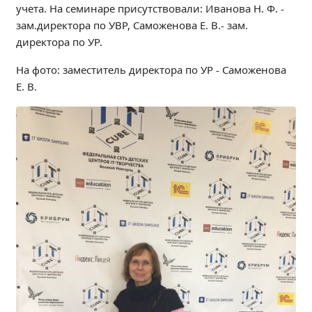
учета. На семинаре присутствовали: Иванова Н. Ф. -
Независимая оценка качества
зам.директора по УВР, Саможенова Е. В.- зам.
Профориентация
директора по УР.
Обращения онлайн
На фото: заместитель директора по УР - Саможенова
Контакты
Е. В.
Региональный центр по профилактике ДДТТ
Учебно-производственный комплекс
Центр карьеры
Противодействие коррупции
Всероссийское чемпионатное движение
Региональная инновационная площадка
СВЕДЕНИЯ ОБ ОБРАЗОВАТЕЛЬНОЙ ОРГАНИЗАЦИИ
Основные сведения
Структура и органы управления образовательной
организацией
Документы