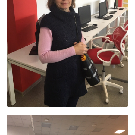
Расписание занятий
Заочное отделение
Локальные акты
ВОСПИТАТЕЛЬНАЯ РАБОТА
Безопасность на железной дороге
ГТО
Дополнительное образование
Информационная безопасность
Информация для детей-сирот
Памятные даты военной истории
Пожарная безопасность
Программа воспитания
Противодействие терроризму
Профилактическая работа
Работа педагога-психолога