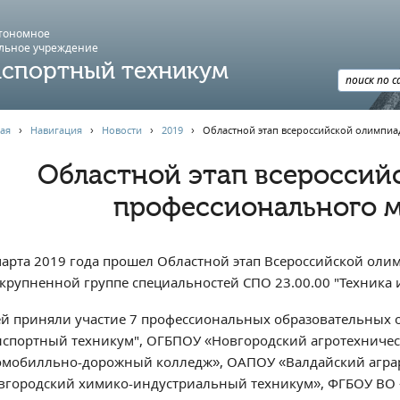
втономное
льное учреждение
спортный техникум
ая
›
Навигация
›
Новости
›
2019
›
Областной этап всероссийской олимпиа
Областной этап всероссий
профессионального м
марта 2019 года прошел Областной этап Всероссийской оли
укрупненной группе специальностей СПО 23.00.00 "Техника 
ей приняли участие 7 профессиональных образовательных 
нспортный техникум", ОГБПОУ «Новгородский агротехниче
омобилльно-дорожный колледж», ОАПОУ «Валдайский агра
вгородский химико-индустриальный техникум», ФГБОУ ВО 