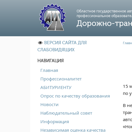
Областное государственное а
профессиональноe образовате
Дорожно-тран
ВЕРСИЯ САЙТА ДЛЯ
Главн
СЛАБОВИДЯЩИХ
НАВИГАЦИЯ
Главная
Профессионалитет
15 
АБИТУРИЕНТУ
по 
Опрос по качеству образования
Новости
В н
тра
Наблюдательный совет
авт
Информация
«Но
Независимая оценка качества