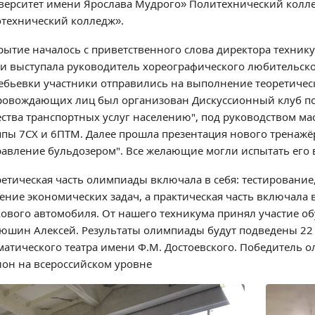
верситет имени Ярослава Мудрого» Политехнический колл
отехнический колледж».
рытие началось с приветственного слова директора технику
ти выступала руководитель хореографического любительско
ебьевки участники отправились на выполнение теоретическ
ровождающих лиц был организован Дискуссионный клуб по 
ества транспортных услуг населению", под руководством мас
ппы 7СХ и 6ПТМ. Далее прошла презентация нового тренажё
равление бульдозером". Все желающие могли испытать его в
ретическая часть олимпиады включала в себя: тестирование,
ение экономических задач, а практическая часть включала в
кового автомобиля. От нашего техникума принял участие об
юшин Алексей. Результаты олимпиады будут подведены 22 
матического театра имени Ф.М. Достоевского. Победитель 
ион на всероссийском уровне