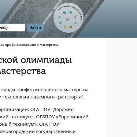
ды профессионального мастерства
ской олимпиады
астерства
мпиады профессионального мастерства
и технологии наземного транспорта".
организаций: ОГА ПОУ "Дорожно-
ский техникум», ОГБПОУ «Боровичский
рный техникум», ОГА ПОУ
«Новгородский государственный