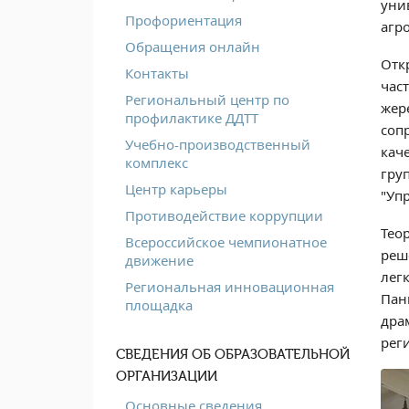
уни
Профориентация
агр
Обращения онлайн
Отк
Контакты
час
Региональный центр по
жер
профилактике ДДТТ
соп
Учебно-производственный
кач
комплекс
гру
Центр карьеры
"Уп
Противодействие коррупции
Тео
Всероссийское чемпионатное
реш
движение
лег
Региональная инновационная
Пан
площадка
дра
рег
СВЕДЕНИЯ ОБ ОБРАЗОВАТЕЛЬНОЙ
ОРГАНИЗАЦИИ
Основные сведения