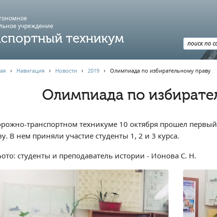
втономное
льное учреждение
спортный техникум
ая
›
Навигация
›
Новости
›
2019
›
Олимпиада по избирательному праву
Олимпиада по избирате
орожно-транспортном техникуме 10 октября прошел первый
у. В нем приняли участие студенты 1, 2 и 3 курса.
ото: студенты и преподаватель истории - Ионова С. Н.