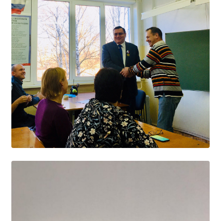
Независимая оценка качества
Профориентация
Обращения онлайн
Контакты
Региональный центр по профилактике ДДТТ
Учебно-производственный комплекс
Центр карьеры
Противодействие коррупции
Всероссийское чемпионатное движение
Региональная инновационная площадка
СВЕДЕНИЯ ОБ ОБРАЗОВАТЕЛЬНОЙ ОРГАНИЗАЦИИ
Основные сведения
Структура и органы управления образовательной
организацией
Документы