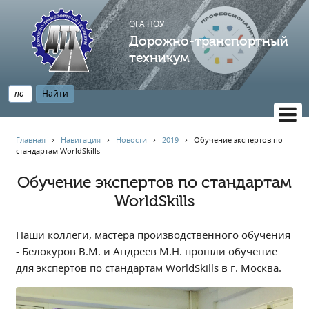
ОГА ПОУ
Дорожно-транспортный
техникум
ВЕРСИЯ САЙТА ДЛЯ СЛАБОВИДЯЩИХ
Главная
›
Навигация
›
Новости
›
2019
›
Обучение экспертов по
стандартам WorldSkills
НАВИГАЦИЯ
Главная
Обучение экспертов по стандартам
WorldSkills
Профессионалитет
АБИТУРИЕНТУ
Наши коллеги, мастера производственного обучения
Опрос по качеству образования
- Белокуров В.М. и Андреев М.Н. прошли обучение
Новости
для экспертов по стандартам WorldSkills в г. Москва.
Наблюдательный совет
Информация