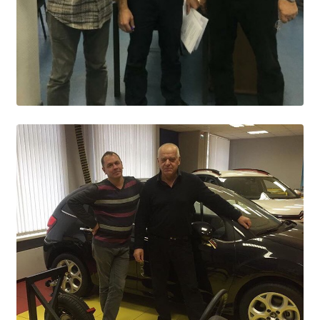
Студенческий совет
Студенческий спортивный клуб
МЕТОДИЧЕСКАЯ РАБОТА
В помощь педагогам и мастерам ПО
ПРОЧЕЕ
История нашего техникума
Фотографии техникума
ПОЛЕЗНЫЕ ССЫЛКИ
Министерство науки и высшего образования
РФ
Главное управление по контролю за оборотом
наркотиков