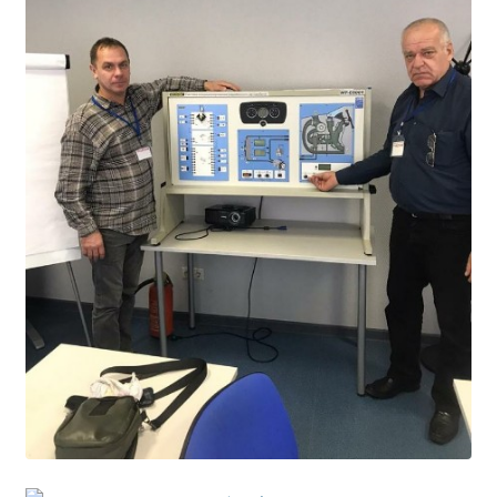
Образование
Образовательные стандарты и требования
Руководство
Педагогический состав
Материально-техническое обеспечение и
оснащенность образовательного процесса.
Доступная среда
Стипендии и меры поддержки обучающихся
Платные образовательные услуги
Финансово-хозяйственная деятельность
Вакантные места для приёма (перевода)
Международное сотрудничество
Организация питания в образовательной
организации
УЧЕБНАЯ РАБОТА