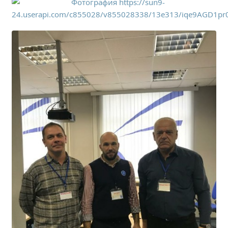
Расписание занятий
Заочное отделение
Локальные акты
ВОСПИТАТЕЛЬНАЯ РАБОТА
Безопасность на железной дороге
ГТО
Дополнительное образование
Информационная безопасность
Информация для детей-сирот
Памятные даты военной истории
Пожарная безопасность
Программа воспитания
Противодействие терроризму
Профилактическая работа
Работа педагога-психолога