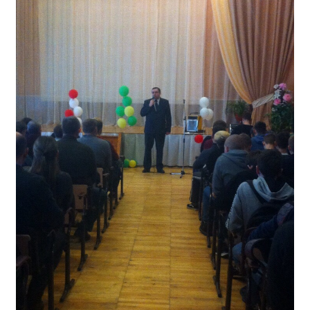
Расписание занятий
Заочное отделение
Локальные акты
ВОСПИТАТЕЛЬНАЯ РАБОТА
Безопасность на железной дороге
ГТО
Дополнительное образование
Информационная безопасность
Информация для детей-сирот
Памятные даты военной истории
Пожарная безопасность
Программа воспитания
Противодействие терроризму
Профилактическая работа
Работа педагога-психолога