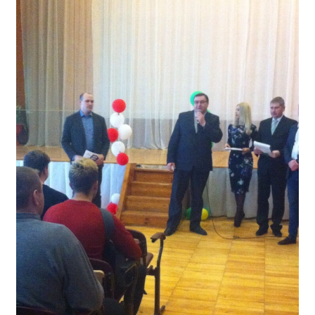
Независимая оценка качества
Профориентация
Обращения онлайн
Контакты
Региональный центр по профилактике ДДТТ
Учебно-производственный комплекс
Центр карьеры
Противодействие коррупции
Всероссийское чемпионатное движение
Региональная инновационная площадка
СВЕДЕНИЯ ОБ ОБРАЗОВАТЕЛЬНОЙ ОРГАНИЗАЦИИ
Основные сведения
Структура и органы управления образовательной
организацией
Документы