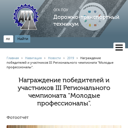
ОГА ПОУ
Дорожно-транспортный
техникум
ВЕРСИЯ САЙТА ДЛЯ СЛАБОВИДЯЩИХ
Главная
›
Навигация
›
Новости
›
2019
›
Награждение
победителей и участников III Регионального чемпионата "Молодые
НАВИГАЦИЯ
профессионалы".
Главная
Награждение победителей и
Профессионалитет
участников III Регионального
АБИТУРИЕНТУ
чемпионата "Молодые
Опрос по качеству образования
профессионалы".
Новости
Наблюдательный совет
Фотоотчёт
Информация