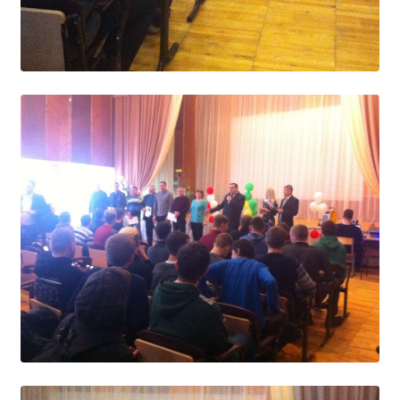
Образование
Образовательные стандарты и требования
Руководство
Педагогический состав
Материально-техническое обеспечение и
оснащенность образовательного процесса.
Доступная среда
Стипендии и меры поддержки обучающихся
Платные образовательные услуги
Финансово-хозяйственная деятельность
Вакантные места для приёма (перевода)
Международное сотрудничество
Организация питания в образовательной
организации
УЧЕБНАЯ РАБОТА