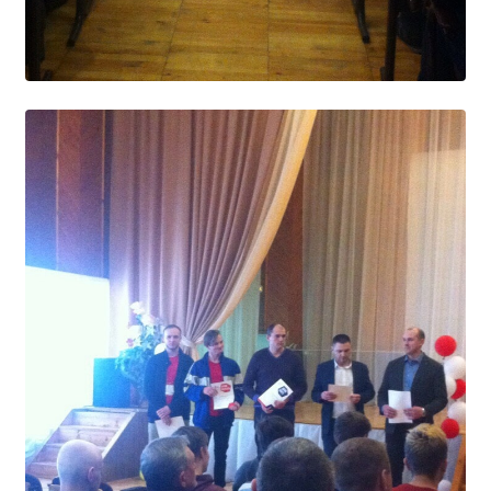
Студенческий совет
Студенческий спортивный клуб
МЕТОДИЧЕСКАЯ РАБОТА
В помощь педагогам и мастерам ПО
ПРОЧЕЕ
История нашего техникума
Фотографии техникума
ПОЛЕЗНЫЕ ССЫЛКИ
Министерство науки и высшего образования
РФ
Главное управление по контролю за оборотом
наркотиков