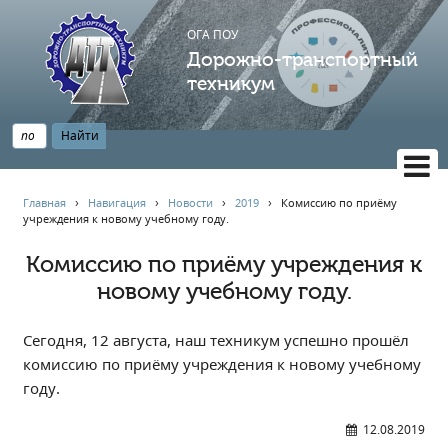
ОГА ПОУ
Дорожно-транспортный
техникум
ВЕРСИЯ САЙТА ДЛЯ СЛАБОВИДЯЩИХ
Главная
›
Навигация
›
Новости
›
2019
›
Комиссию по приёму
учреждения к новому учебному году.
НАВИГАЦИЯ
Главная
Комиссию по приёму учреждения к
новому учебному году.
Профессионалитет
АБИТУРИЕНТУ
Сегодня, 12 августа, наш техникум успешно прошёл
Опрос по качеству образования
комиссию по приёму учреждения к новому учебному
Новости
году.
Наблюдательный совет
12.08.2019
Информация