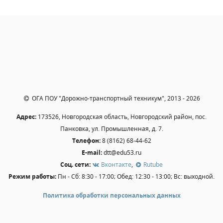
Независимая оценка качества
Профориентация
Обращения онлайн
Контакты
Региональный центр по профилактике ДДТТ
Учебно-производственный комплекс
Центр карьеры
ОГА ПОУ "Дорожно-транспортный техникум", 2013 - 2026
Противодействие коррупции
Адрес:
173526, Новгородская область, Новгородский район, пос.
Всероссийское чемпионатное движение
Панковка, ул. Промышленная, д. 7.
Региональная инновационная площадка
Телефон:
8 (8162) 68-44-62
E-mail:
dtt@edu53.ru
СВЕДЕНИЯ ОБ ОБРАЗОВАТЕЛЬНОЙ ОРГАНИЗАЦИИ
Соц. сети:
Вконтакте
,
Rutube
Режим работы:
Пн - Сб: 8:30 - 17:00; Обед: 12:30 - 13:00; Вс: выходной.
Основные сведения
Структура и органы управления образовательной
Политика обработки персональных данных
организацией
Документы